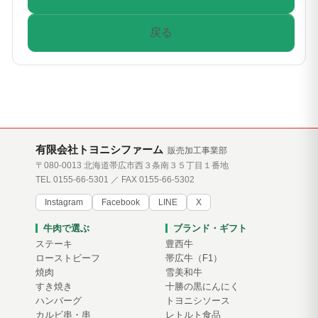
戻る
有限会社トヨニシファーム
販売加工事業部
〒080-0013 北海道帯広市西３条南３５丁目１番地
TEL 0155-66-5301 ／ FAX 0155-66-5302
Instagram
Facebook
LINE
X
牛肉で選ぶ
ブランド・ギフト
ステーキ
豊西牛
ローストビーフ
帯広牛（F1）
焼肉
雪美和牛
すき焼き
十勝の黒にんにく
ハンバーグ
トヨニシソース
カルビ串・串
レトルト食品