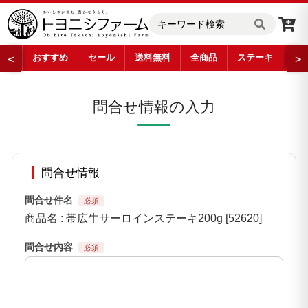
おすすめ
セール
送料無料
全商品
ステーキ
ロ
＜
＞
問合せ情報の入力
問合せ情報
問合せ件名
商品名 : 帯広牛サーロインステーキ200g [52620]
問合せ内容