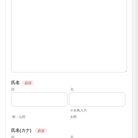
氏名
姓
名
※全角入力
例：山田
太郎
氏名(カナ)
姓
名