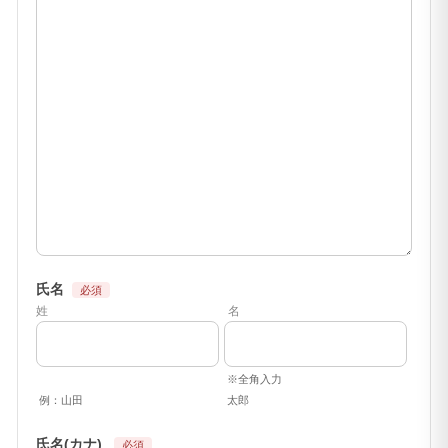
氏名
姓
名
※全角入力
例：山田
太郎
氏名(カナ)