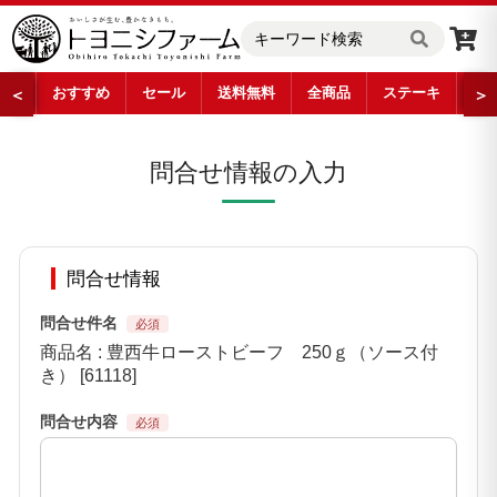
おすすめ
セール
送料無料
全商品
ステーキ
ロ
＜
＞
問合せ情報の入力
問合せ情報
問合せ件名
商品名 : 豊西牛ローストビーフ 250ｇ（ソース付
き） [61118]
問合せ内容