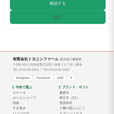
確認する
戻る
有限会社トヨニシファーム
販売加工事業部
〒080-0013 北海道帯広市西３条南３５丁目１番地
TEL 0155-66-5301 ／ FAX 0155-66-5302
Instagram
Facebook
LINE
X
牛肉で選ぶ
ブランド・ギフト
ステーキ
豊西牛
ローストビーフ
帯広牛（F1）
焼肉
雪美和牛
すき焼き
十勝の黒にんにく
ハンバーグ
トヨニシソース