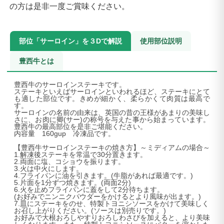
の方は是非一度ご賞味ください。
部位「サーロイン」を３Dで解説
使用部位説明
豊西牛とは
豊西牛のサーロインステーキです。
ステーキといえばサーロインといわれるほど、ステーキにとて
も適した部位です。きめが細かく、柔らかくて肉質は最高で
す。
サーロインの名前の由来は、英国の昔の王様があまりの美味し
さに、お肉に卿(サー)の称号を与えた事から始まっています。
豊西牛の最高部位を是非ご堪能ください。
内容量 160gup 冷凍品です。
【豊西牛サーロインステーキの焼き方】～ミディアムの場合～
1.解凍後ステーキを常温で30分置きます。
2.両面に塩、コショウを振ります。
3.火は中火にします。
4.フライパンに油を引きます。(牛脂があれば最適です。)
5.片面を1分ずつ焼きます。(両面2分)
6.火を止めフライパンに蓋をして2分待ちます。
(お好みでニンニクパウダーをかけるとより風味が出ます。)
7.皿にステーキをのせ、特製トヨニシソースをかけて美味しく
お召し上がりください。(ソースは別売りです。)
お好みで大根おろしやすりおろしわさびを加えると、より美味