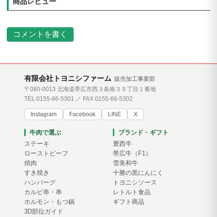
商品レビュー
コメントを書く
有限会社トヨニシファーム
販売加工事業部
〒080-0013 北海道帯広市西３条南３５丁目１番地
TEL 0155-66-5301 ／ FAX 0155-66-5302
Instagram
Facebook
LINE
X
牛肉で選ぶ
ブランド・ギフト
ステーキ
豊西牛
ローストビーフ
帯広牛（F1）
焼肉
雪美和牛
すき焼き
十勝の黒にんにく
ハンバーグ
トヨニシソース
カルビ串・串
レトルト食品
ホルモン・もつ鍋
ギフト商品
3D部位ガイド