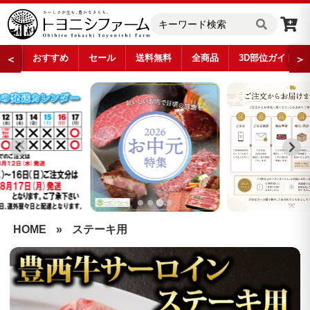
おすすめ
セール
送料無料
全商品
3D部位ガイド
＜
＞
…
HOME
»
ステーキ用