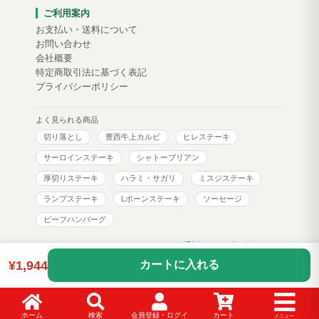
ご利用案内
お支払い・送料について
お問い合わせ
会社概要
特定商取引法に基づく表記
プライバシーポリシー
よく見られる商品
切り落とし
豊西牛上カルビ
ヒレステーキ
サーロインステーキ
シャトーブリアン
厚切りステーキ
ハラミ・サガリ
ミスジステーキ
ランプステーキ
Lボーンステーキ
ソーセージ
ビーフハンバーグ
トヨニシファーム コーポレートサイト
通販サイトブログ
¥1,944
カートに入れる
Copyright © toyonishi farm. All Rights Reserved.
ホーム
検索
会員登録・ログイ
カート
メニュー