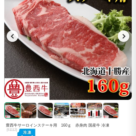
豊西牛サーロインステーキ用 160ｇ 赤身肉 国産牛 冷凍
[
51112]