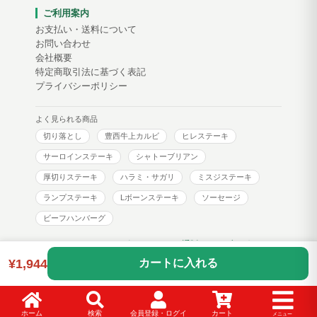
ご利用案内
お支払い・送料について
お問い合わせ
会社概要
特定商取引法に基づく表記
プライバシーポリシー
よく見られる商品
切り落とし
豊西牛上カルビ
ヒレステーキ
サーロインステーキ
シャトーブリアン
厚切りステーキ
ハラミ・サガリ
ミスジステーキ
ランプステーキ
Lボーンステーキ
ソーセージ
ビーフハンバーグ
トヨニシファーム コーポレートサイト
通販サイトブログ
¥1,944
カートに入れる
Copyright © toyonishi farm. All Rights Reserved.
ホーム
検索
会員登録・ログイ
カート
メニュー