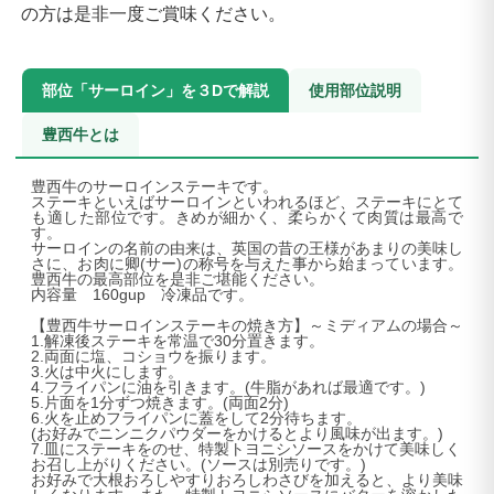
の方は是非一度ご賞味ください。
部位「サーロイン」を３Dで解説
使用部位説明
豊西牛とは
豊西牛のサーロインステーキです。
ステーキといえばサーロインといわれるほど、ステーキにとて
も適した部位です。きめが細かく、柔らかくて肉質は最高で
す。
サーロインの名前の由来は、英国の昔の王様があまりの美味し
さに、お肉に卿(サー)の称号を与えた事から始まっています。
豊西牛の最高部位を是非ご堪能ください。
内容量 160gup 冷凍品です。
【豊西牛サーロインステーキの焼き方】～ミディアムの場合～
1.解凍後ステーキを常温で30分置きます。
2.両面に塩、コショウを振ります。
3.火は中火にします。
4.フライパンに油を引きます。(牛脂があれば最適です。)
5.片面を1分ずつ焼きます。(両面2分)
6.火を止めフライパンに蓋をして2分待ちます。
(お好みでニンニクパウダーをかけるとより風味が出ます。)
7.皿にステーキをのせ、特製トヨニシソースをかけて美味しく
お召し上がりください。(ソースは別売りです。)
お好みで大根おろしやすりおろしわさびを加えると、より美味