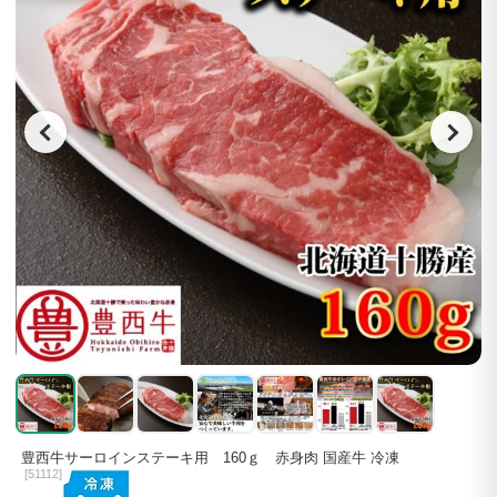
豊西牛サーロインステーキ用 160ｇ 赤身肉 国産牛 冷凍
[
51112]