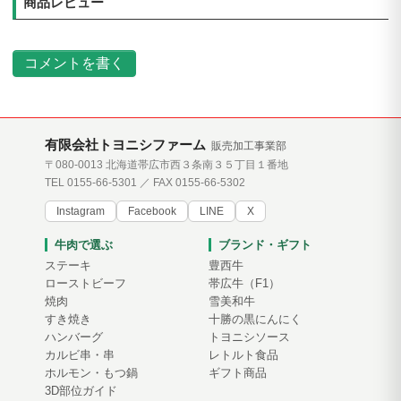
商品レビュー
コメントを書く
有限会社トヨニシファーム
販売加工事業部
〒080-0013 北海道帯広市西３条南３５丁目１番地
TEL 0155-66-5301 ／ FAX 0155-66-5302
Instagram
Facebook
LINE
X
牛肉で選ぶ
ブランド・ギフト
ステーキ
豊西牛
ローストビーフ
帯広牛（F1）
焼肉
雪美和牛
すき焼き
十勝の黒にんにく
ハンバーグ
トヨニシソース
カルビ串・串
レトルト食品
ホルモン・もつ鍋
ギフト商品
3D部位ガイド