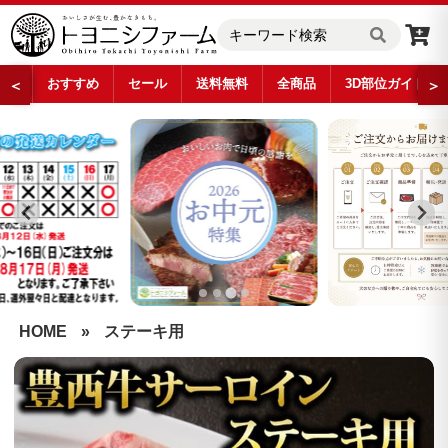
おすすめ
セール
送料無料
全商品
3D部位ガイド
＜
＞
…
HOME
»
ステーキ用