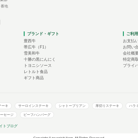
１番地
ブランド・ギフト
ご利
豊西牛
お支払
帯広牛（F1）
お問い
雪美和牛
会社概
十勝の黒にんにく
特定商
トヨニシソース
プライ
レトルト食品
ギフト商品
テーキ
サーロインステーキ
シャトーブリアン
厚切りステーキ
ハラ
ーセージ
ビーフハンバーグ
イトブログ