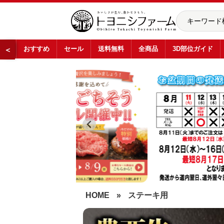
おすすめ
セール
送料無料
全商品
3D部位ガイド
＜
…
HOME
»
ステーキ用