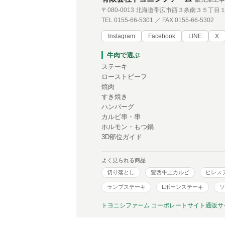
〒080-0013 北海道帯広市西３条南３５丁目
TEL 0155-66-5301 ／ FAX 0155-66-5302
Instagram
Facebook
LINE
X
牛肉で選ぶ
ステーキ
ローストビーフ
焼肉
すき焼き
ハンバーグ
カルビ串・串
ホルモン・もつ鍋
3D部位ガイド
よく見られる商品
切り落とし
豊西牛上カルビ
ヒレス
ランプステーキ
Lボーンステーキ
ソ
トヨニシファーム コーポレートサイト
通販サ