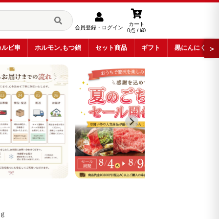
カート
会員登録・ログイン
0点 / ¥0
カルビ串
ホルモン,もつ鍋
セット商品
ギフト
黒にんにく
＞
ｇ