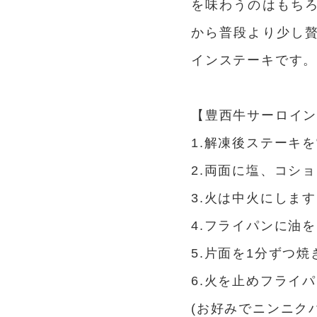
を味わうのはもち
から普段より少し
インステーキです
【豊西牛サーロイ
1.解凍後ステーキ
2.両面に塩、コシ
3.火は中火にしま
4.フライパンに油
5.片面を1分ずつ焼
6.火を止めフライ
(お好みでニンニク