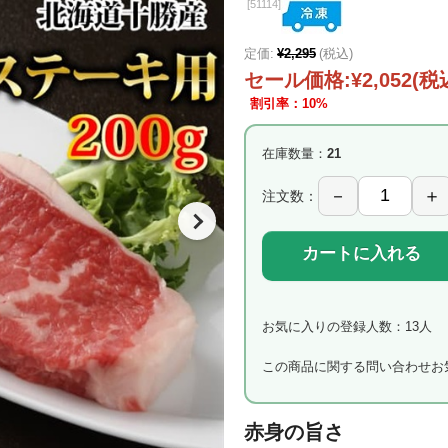
[
51114]
定価:
¥2,295
(税込)
セール価格:
¥2,052
(税
割引率：10%
在庫数量：
21
注文数：
カートに入れる
お気に入りの登録人数：13人
この商品に関する問い合わせ
お
赤身の旨さ