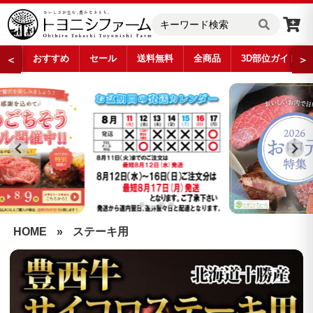
おすすめ
セール
送料無料
全商品
3D部位ガイド
＜
＞
…
HOME
»
ステーキ用