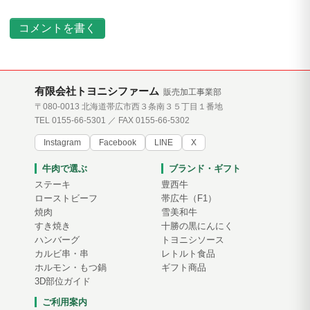
コメントを書く
有限会社トヨニシファーム
販売加工事業部
〒080-0013 北海道帯広市西３条南３５丁目１番地
TEL 0155-66-5301 ／ FAX 0155-66-5302
Instagram
Facebook
LINE
X
牛肉で選ぶ
ブランド・ギフト
ステーキ
豊西牛
ローストビーフ
帯広牛（F1）
焼肉
雪美和牛
すき焼き
十勝の黒にんにく
ハンバーグ
トヨニシソース
カルビ串・串
レトルト食品
ホルモン・もつ鍋
ギフト商品
3D部位ガイド
ご利用案内