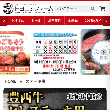
おすすめ
セール
送料無料
全商品
3D部位ガイド
＜
＞
…
HOME
»
ステーキ用