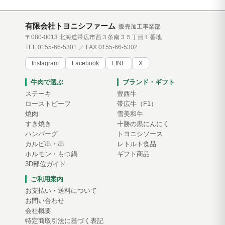
有限会社トヨニシファーム
販売加工事業部
〒080-0013 北海道帯広市西３条南３５丁目１番地
TEL 0155-66-5301 ／ FAX 0155-66-5302
Instagram
Facebook
LINE
X
牛肉で選ぶ
ブランド・ギフト
ステーキ
豊西牛
ローストビーフ
帯広牛（F1）
焼肉
雪美和牛
すき焼き
十勝の黒にんにく
ハンバーグ
トヨニシソース
カルビ串・串
レトルト食品
ホルモン・もつ鍋
ギフト商品
3D部位ガイド
ご利用案内
お支払い・送料について
お問い合わせ
会社概要
特定商取引法に基づく表記