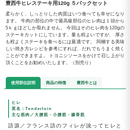
豊西牛ヒレステーキ用120g ５パックセット
柔らかく、しっとりした肉質はいつ食べても幸せになり
ます。 牛肉の部位の中で最高級部位のヒレ肉は１頭から
5ｋｇほどしか取れません。 今回はそのヒレ肉を120gの
ステーキカットにしています。量も程よいですが、 厚さ
も程よくステーキを食べるには最適です。 同梱する美味
しい焼き方レシピを参考にすれば、だれでもうまく焼く
ことができますよ。 トヨニシソースをかけて召し上がり
頂くことをお勧めいたします。（別売り）
使用部位説明
商品の特徴
豊西牛とは
ヒレ
英名：Tenderloin
主な筋肉／大腰筋・小腰筋・腸骨筋
語源／フランス語のフィレが訛ってヒレと