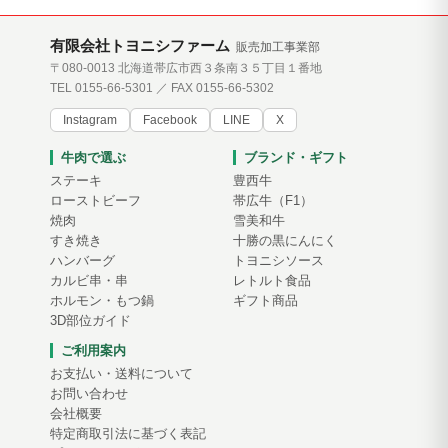
有限会社トヨニシファーム
販売加工事業部
〒080-0013 北海道帯広市西３条南３５丁目１番地
TEL 0155-66-5301 ／ FAX 0155-66-5302
Instagram
Facebook
LINE
X
牛肉で選ぶ
ブランド・ギフト
ステーキ
豊西牛
ローストビーフ
帯広牛（F1）
焼肉
雪美和牛
すき焼き
十勝の黒にんにく
ハンバーグ
トヨニシソース
カルビ串・串
レトルト食品
ホルモン・もつ鍋
ギフト商品
3D部位ガイド
ご利用案内
お支払い・送料について
お問い合わせ
会社概要
特定商取引法に基づく表記