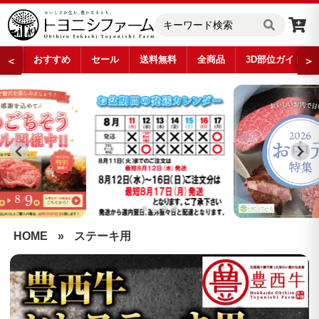
おすすめ
セール
送料無料
全商品
3D部位ガイド
＜
＞
…
HOME
»
ステーキ用