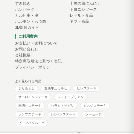
すき焼き
十勝の黒にんにく
ハンバーグ
トヨニシソース
カルビ串・串
レトルト食品
ホルモン・もつ鍋
ギフト商品
3D部位ガイド
ご利用案内
お支払い・送料について
お問い合わせ
会社概要
特定商取引法に基づく表記
プライバシーポリシー
よく見られる商品
切り落とし
豊西牛上カルビ
ヒレステーキ
サーロインステーキ
シャトーブリアン
厚切りステーキ
ハラミ・サガリ
ミスジステーキ
ランプステーキ
Lボーンステーキ
ソーセージ
ビーフハンバーグ