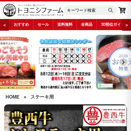
おすすめ
セール
送料無料
全商品
3D部位ガイド
＜
＞
…
HOME
»
ステーキ用