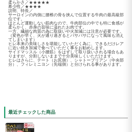
柔らかさ／★★★★★
希少性／★★★★
説明、特長／
サーロインの内側に腰椎の骨を挟んで位置する牛肉の最高級部
位です。
ほとんど運動しない筋肉なので、牛肉部位の中でも特に食感が
柔らかく、赤身の旨味に溢れたお肉です。
一方、繊細な肉質の為に取扱いや火加減には注意が必要です。
（変色が早く、火が通り過ぎるとパサパサになって風味も消え
てしまいます）
ヒレ本来の美味しさを堪能していただく為に、できるだけレア
に近い焼き加減で食べていただく事をお勧めします。
サイドマッスル（小腰筋）をはずして取り扱いされる場合もあ
りますが、分割しないままで十分美味しくいただけます。
ヒレはさらに、テート（お尻側）、シャトーブリアン（中央部
分）、フィレミニヨン（先端側）と分けられる事があります。
最近チェックした商品