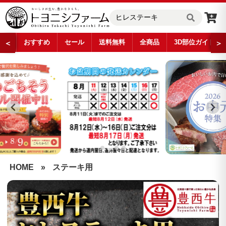
おすすめ
セール
送料無料
全商品
3D部位ガイド
＜
＞
…
HOME
»
ステーキ用