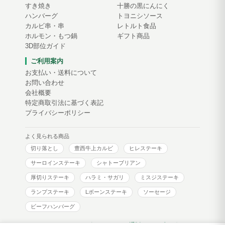
すき焼き
十勝の黒にんにく
ハンバーグ
トヨニシソース
カルビ串・串
レトルト食品
ホルモン・もつ鍋
ギフト商品
3D部位ガイド
ご利用案内
お支払い・送料について
お問い合わせ
会社概要
特定商取引法に基づく表記
プライバシーポリシー
よく見られる商品
切り落とし
豊西牛上カルビ
ヒレステーキ
サーロインステーキ
シャトーブリアン
厚切りステーキ
ハラミ・サガリ
ミスジステーキ
ランプステーキ
Lボーンステーキ
ソーセージ
ビーフハンバーグ