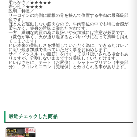
柔らかさ／★★★★★
希少性／★★★★
説明、特長／
サーロインの内側に腰椎の骨を挟んで位置する牛肉の最高級部
位です。
ほとんど運動しない筋肉なので、牛肉部位の中でも特に食感が
柔らかく、赤身の旨味に溢れたお肉です。
一方、繊細な肉質の為に取扱いや火加減には注意が必要です。
（変色が早く、火が通り過ぎるとパサパサになって風味も消え
てしまいます）
ヒレ本来の美味しさを堪能していただく為に、できるだけレア
に近い焼き加減で食べていただく事をお勧めします。
サイドマッスル（小腰筋）をはずして取り扱いされる場合もあ
りますが、分割しないままで十分美味しくいただけます。
ヒレはさらに、テート（お尻側）、シャトーブリアン（中央部
分）、フィレミニヨン（先端側）と分けられる事があります。
最近チェックした商品