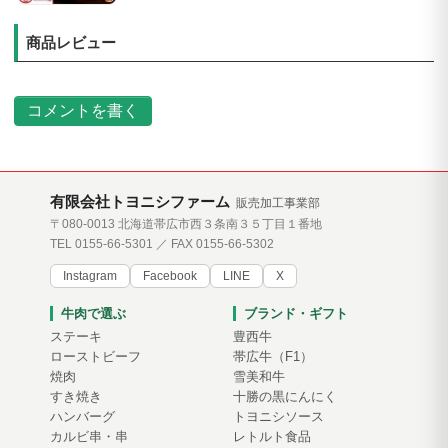
商品レビュー
コメントを書く
有限会社トヨニシファーム
販売加工事業部
〒080-0013 北海道帯広市西３条南３５丁目１番地
TEL 0155-66-5301 ／ FAX 0155-66-5302
Instagram
Facebook
LINE
X
牛肉で選ぶ
ブランド・ギフト
ステーキ
豊西牛
ローストビーフ
帯広牛（F1）
焼肉
雪美和牛
すき焼き
十勝の黒にんにく
ハンバーグ
トヨニシソース
カルビ串・串
レトルト食品