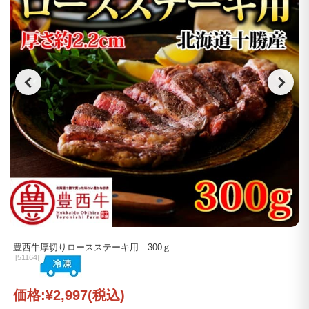
豊西牛厚切りロースステーキ用 300ｇ
[
51164]
価格:
¥2,997
(税込)