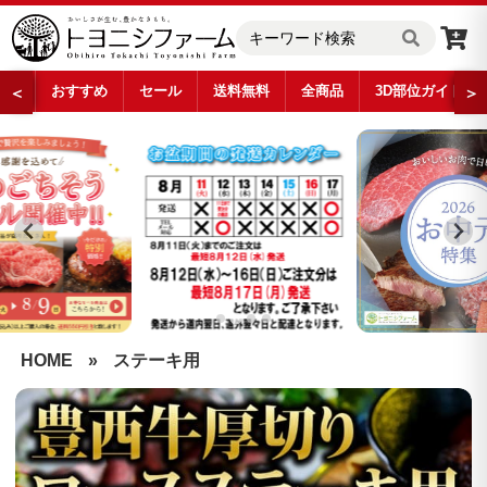
おすすめ
セール
送料無料
全商品
3D部位ガイド
＜
＞
…
HOME
»
ステーキ用