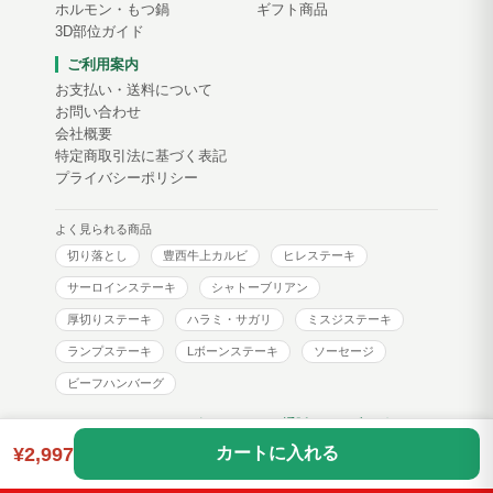
ホルモン・もつ鍋
ギフト商品
3D部位ガイド
ご利用案内
お支払い・送料について
お問い合わせ
会社概要
特定商取引法に基づく表記
プライバシーポリシー
よく見られる商品
切り落とし
豊西牛上カルビ
ヒレステーキ
サーロインステーキ
シャトーブリアン
厚切りステーキ
ハラミ・サガリ
ミスジステーキ
ランプステーキ
Lボーンステーキ
ソーセージ
ビーフハンバーグ
トヨニシファーム コーポレートサイト
通販サイトブログ
¥2,997
カートに入れる
Copyright © toyonishi farm. All Rights Reserved.