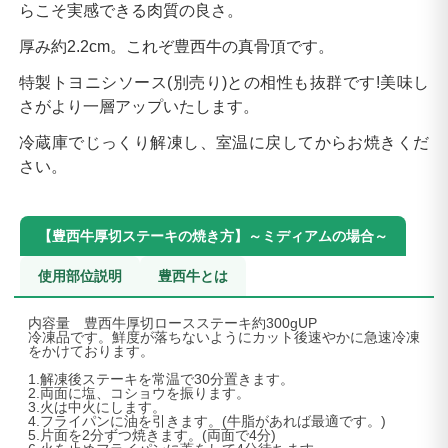
らこそ実感できる肉質の良さ。
厚み約2.2cm。これぞ豊西牛の真骨頂です。
特製トヨニシソース(別売り)との相性も抜群です!美味し
さがより一層アップいたします。
冷蔵庫でじっくり解凍し、室温に戻してからお焼きくだ
さい。
【豊西牛厚切ステーキの焼き方】～ミディアムの場合～
使用部位説明
豊西牛とは
内容量 豊西牛厚切ロースステーキ約300gUP
冷凍品です。鮮度が落ちないようにカット後速やかに急速冷凍
をかけております。
1.解凍後ステーキを常温で30分置きます。
2.両面に塩、コショウを振ります。
3.火は中火にします。
4.フライパンに油を引きます。(牛脂があれば最適です。)
5.片面を2分ずつ焼きます。(両面で4分)