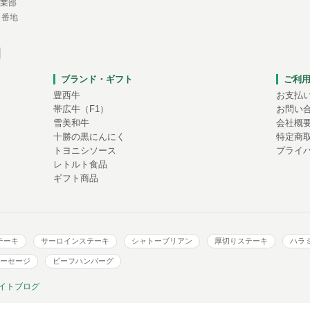
業部
１番地
ブランド・ギフト
ご利
豊西牛
お支払
帯広牛（F1）
お問い
雪美和牛
会社概
十勝の黒にんにく
特定商
トヨニシソース
プライ
レトルト食品
ギフト商品
テーキ
サーロインステーキ
シャトーブリアン
厚切りステーキ
ハラ
ーセージ
ビーフハンバーグ
イトブログ