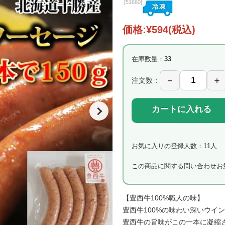
[
51660]
価格:
¥594
(税込)
在庫数量：
33
注文数：
カートに入れる
お気に入りの登録人数：11人
この商品に関する問い合わせ
お
【豊西牛100%職人の味】
豊西牛100%の味わい深いウイ
豊西牛の旨味がこの一本に凝縮