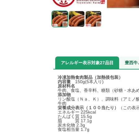
アレルギー表示対象27品目
豊西牛
冷凍加熱食肉製品（加熱後包装）
内容量
150g(5本入り)
原材料名
牛肉、食塩、香辛料、糖類（砂糖・水あ
添加物
リン酸塩（Ｎａ、Ｋ）、調味料（アミノ
牛肉
栄養成分表示（１００当たり）
（この表
エネルギー 225kcal
たんぱく質 15.5g
脂 質 17.1g
炭水化物 2.3g
食塩相当量 1.7g