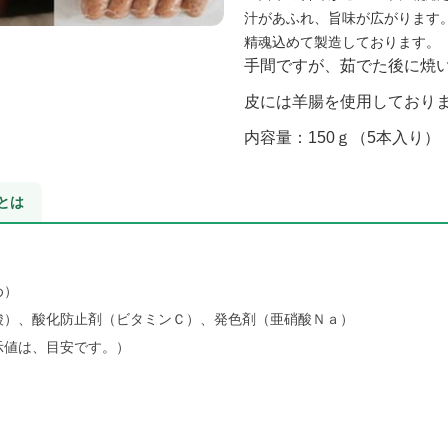
汁があふれ、旨味が広がります
精魂込めて製造しております。
手間ですが、茹でた後に焼
皮には羊腸を使用しており
内容量：150ｇ（5本入り）
とは
め）
酸）、酸化防止剤（ビタミンＣ）、発色剤（亜硝酸Ｎａ）
示値は、目安です。）