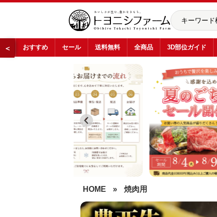
おすすめ
セール
送料無料
全商品
3D部位ガイド
＜
…
HOME
»
焼肉用