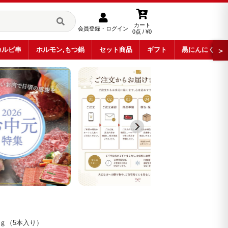
カート
会員登録・ログイン
0点 / ¥0
カルビ串
ホルモン,もつ鍋
セット商品
ギフト
黒にんにく
＞
ｇ（5本入り）