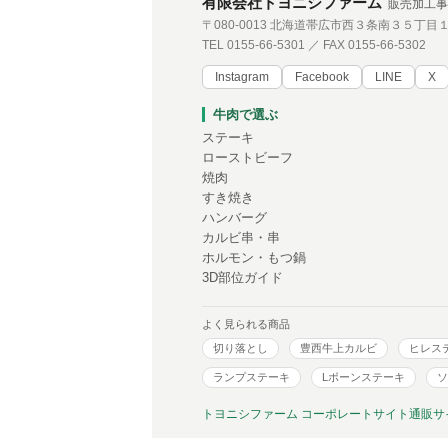
有限会社トヨニシファーム
販売加工事
〒080-0013 北海道帯広市西３条南３５丁目
TEL 0155-66-5301 ／ FAX 0155-66-5302
Instagram
Facebook
LINE
X
牛肉で選ぶ
ステーキ
ローストビーフ
焼肉
すき焼き
ハンバーグ
カルビ串・串
ホルモン・もつ鍋
3D部位ガイド
よく見られる商品
切り落とし
豊西牛上カルビ
ヒレス
ランプステーキ
Lボーンステーキ
ソ
トヨニシファーム コーポレートサイト
通販サ