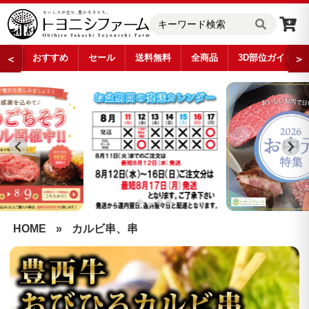
おすすめ
セール
送料無料
全商品
3D部位ガイド
＜
＞
…
HOME
»
カルビ串、串