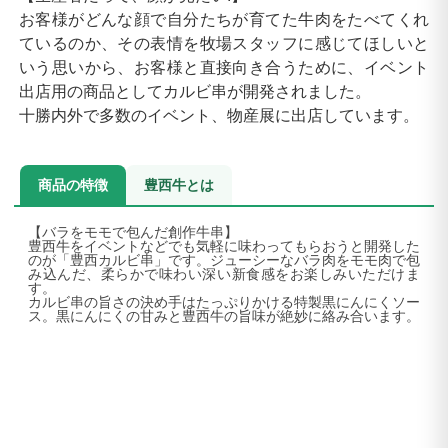
お客様がどんな顔で自分たちが育てた牛肉をたべてくれ
ているのか、その表情を牧場スタッフに感じてほしいと
いう思いから、お客様と直接向き合うために、イベント
出店用の商品としてカルビ串が開発されました。
十勝内外で多数のイベント、物産展に出店しています。
商品の特徴
豊西牛とは
【バラをモモで包んだ創作牛串】
豊西牛をイベントなどでも気軽に味わってもらおうと開発した
のが「豊西カルビ串」です。ジューシーなバラ肉をモモ肉で包
み込んだ、柔らかで味わい深い新食感をお楽しみいただけま
す。
カルビ串の旨さの決め手はたっぷりかける特製黒にんにくソー
ス。黒にんにくの甘みと豊西牛の旨味が絶妙に絡み合います。