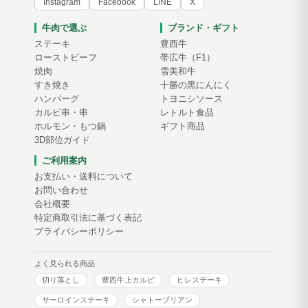
Instagram
Facebook
LINE
X
牛肉で選ぶ
ブランド・ギフト
ステーキ
豊西牛
ローストビーフ
帯広牛（F1）
焼肉
雪美和牛
すき焼き
十勝の黒にんにく
ハンバーグ
トヨニシソース
カルビ串・串
レトルト食品
ホルモン・もつ鍋
ギフト商品
3D部位ガイド
ご利用案内
お支払い・送料について
お問い合わせ
会社概要
特定商取引法に基づく表記
プライバシーポリシー
よく見られる商品
切り落とし
豊西牛上カルビ
ヒレステーキ
サーロインステーキ
シャトーブリアン