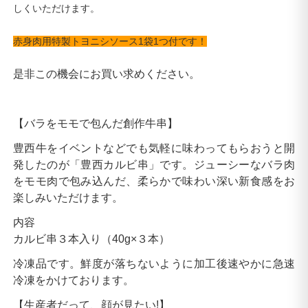
しくいただけます。
赤身肉用特製トヨニシソース1袋1つ付です！
是非この機会にお買い求めください。
【バラをモモで包んだ創作牛串】
豊西牛をイベントなどでも気軽に味わってもらおうと開
発したのが「豊西カルビ串」です。ジューシーなバラ肉
をモモ肉で包み込んだ、柔らかで味わい深い新食感をお
楽しみいただけます。
内容
カルビ串３本入り（40g×３本）
冷凍品です。鮮度が落ちないように加工後速やかに急速
冷凍をかけております。
【生産者だって、顔が見たい!】