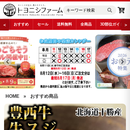
おすすめ
セール
送料無料
全商品
3D部位ガイド
＜
＞
…
HOME
»
おすすめ商品