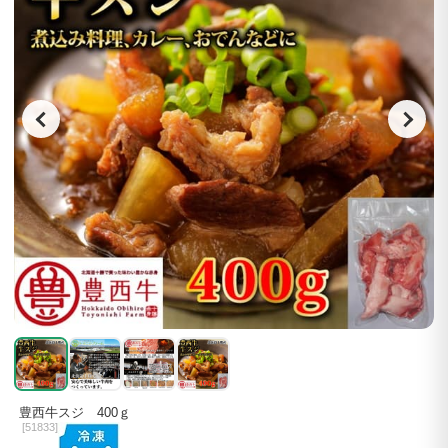
豊西牛スジ 400ｇ
[
51833]