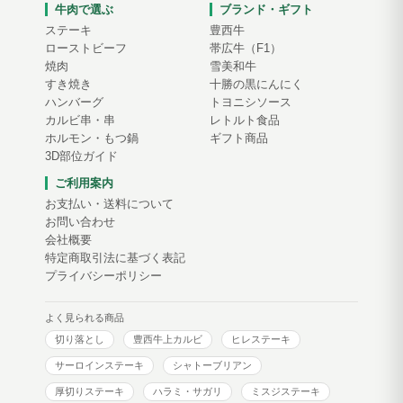
牛肉で選ぶ
ブランド・ギフト
ステーキ
豊西牛
ローストビーフ
帯広牛（F1）
焼肉
雪美和牛
すき焼き
十勝の黒にんにく
ハンバーグ
トヨニシソース
カルビ串・串
レトルト食品
ホルモン・もつ鍋
ギフト商品
3D部位ガイド
ご利用案内
お支払い・送料について
お問い合わせ
会社概要
特定商取引法に基づく表記
プライバシーポリシー
よく見られる商品
切り落とし
豊西牛上カルビ
ヒレステーキ
サーロインステーキ
シャトーブリアン
厚切りステーキ
ハラミ・サガリ
ミスジステーキ