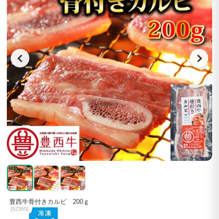
豊西牛骨付きカルビ 200ｇ
[
52360]