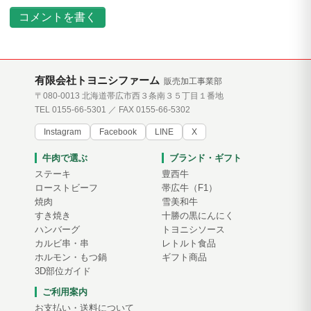
コメントを書く
有限会社トヨニシファーム
販売加工事業部
〒080-0013 北海道帯広市西３条南３５丁目１番地
TEL 0155-66-5301 ／ FAX 0155-66-5302
Instagram
Facebook
LINE
X
牛肉で選ぶ
ブランド・ギフト
ステーキ
豊西牛
ローストビーフ
帯広牛（F1）
焼肉
雪美和牛
すき焼き
十勝の黒にんにく
ハンバーグ
トヨニシソース
カルビ串・串
レトルト食品
ホルモン・もつ鍋
ギフト商品
3D部位ガイド
ご利用案内
お支払い・送料について