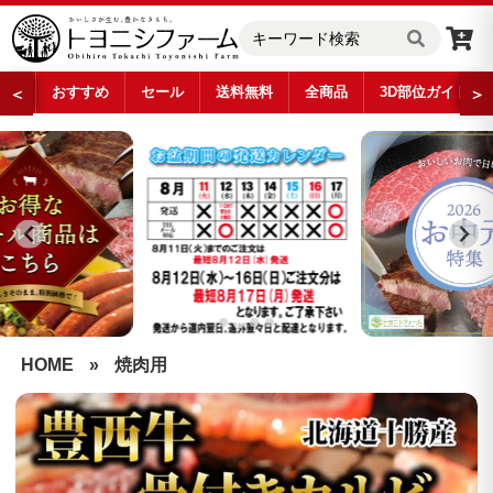
おすすめ
セール
送料無料
全商品
3D部位ガイド
＜
＞
…
HOME
»
焼肉用