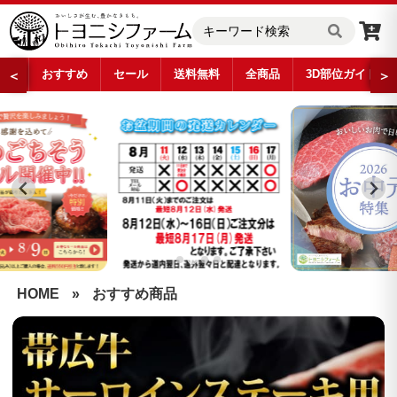
おすすめ
セール
送料無料
全商品
3D部位ガイド
＜
＞
…
HOME
»
おすすめ商品