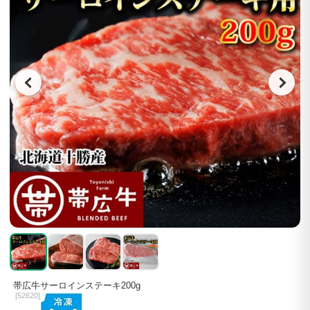
帯広牛サーロインステーキ200g
[
52620]