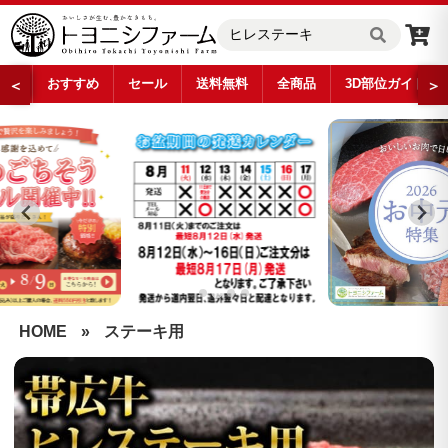
おすすめ
セール
送料無料
全商品
3D部位ガイド
＜
＞
…
HOME
»
ステーキ用