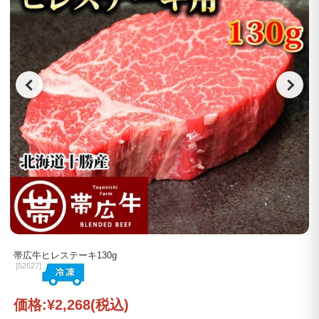
帯広牛ヒレステーキ130g
[
52627]
価格:
¥2,268
(税込)