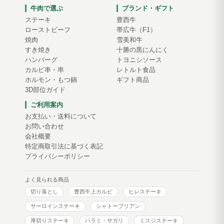
牛肉で選ぶ
ブランド・ギフト
ステーキ
豊西牛
ローストビーフ
帯広牛（F1）
焼肉
雪美和牛
すき焼き
十勝の黒にんにく
ハンバーグ
トヨニシソース
カルビ串・串
レトルト食品
ホルモン・もつ鍋
ギフト商品
3D部位ガイド
ご利用案内
お支払い・送料について
お問い合わせ
会社概要
特定商取引法に基づく表記
プライバシーポリシー
よく見られる商品
切り落とし
豊西牛上カルビ
ヒレステーキ
サーロインステーキ
シャトーブリアン
厚切りステーキ
ハラミ・サガリ
ミスジステーキ