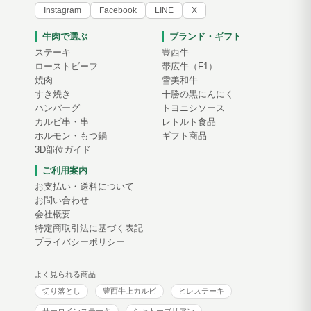
Instagram
Facebook
LINE
X
牛肉で選ぶ
ブランド・ギフト
ステーキ
豊西牛
ローストビーフ
帯広牛（F1）
焼肉
雪美和牛
すき焼き
十勝の黒にんにく
ハンバーグ
トヨニシソース
カルビ串・串
レトルト食品
ホルモン・もつ鍋
ギフト商品
3D部位ガイド
ご利用案内
お支払い・送料について
お問い合わせ
会社概要
特定商取引法に基づく表記
プライバシーポリシー
よく見られる商品
切り落とし
豊西牛上カルビ
ヒレステーキ