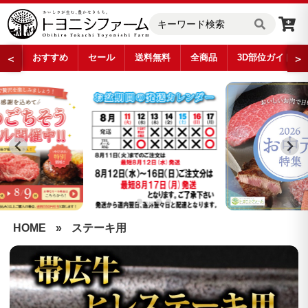
おすすめ
セール
送料無料
全商品
3D部位ガイド
＜
＞
…
HOME
»
ステーキ用