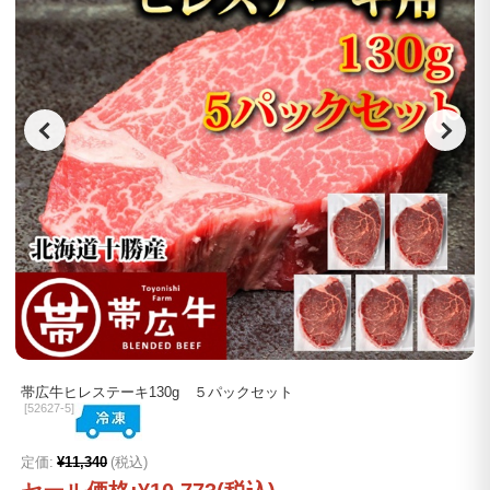
帯広牛ヒレステーキ130g ５パックセット
[
52627-5]
定価:
¥11,340
(税込)