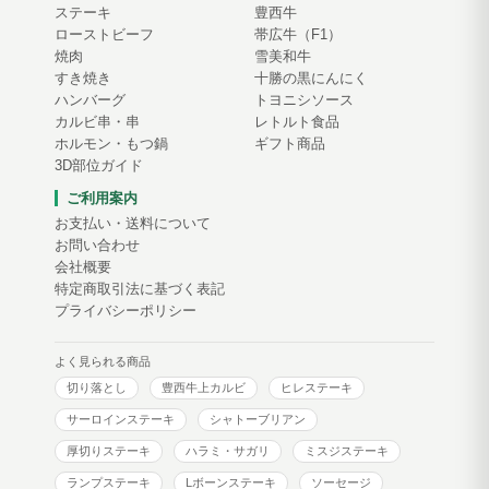
ステーキ
豊西牛
ローストビーフ
帯広牛（F1）
焼肉
雪美和牛
すき焼き
十勝の黒にんにく
ハンバーグ
トヨニシソース
カルビ串・串
レトルト食品
ホルモン・もつ鍋
ギフト商品
3D部位ガイド
ご利用案内
お支払い・送料について
お問い合わせ
会社概要
特定商取引法に基づく表記
プライバシーポリシー
よく見られる商品
切り落とし
豊西牛上カルビ
ヒレステーキ
サーロインステーキ
シャトーブリアン
厚切りステーキ
ハラミ・サガリ
ミスジステーキ
ランプステーキ
Lボーンステーキ
ソーセージ