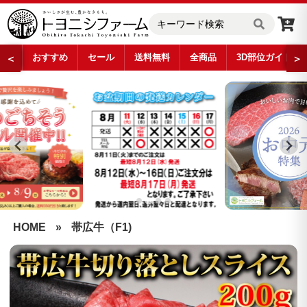
おすすめ
セール
送料無料
全商品
3D部位ガイド
＜
＞
…
HOME
»
帯広牛（F1)