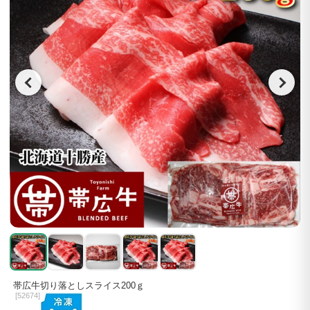
帯広牛切り落としスライス200ｇ
[
52674]