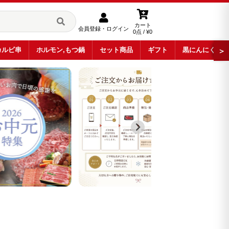
カート
会員登録・ログイン
0点 / ¥0
カルビ串
ホルモン,もつ鍋
セット商品
ギフト
黒にんにく
＞