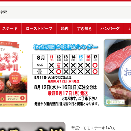
ステーキ
ローストビーフ
焼肉
すき焼き
ハンバーグ
帯広牛モモステーキ140ｇ