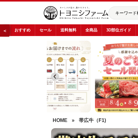
おすすめ
セール
送料無料
全商品
3D部位ガイド
＜
…
HOME
»
帯広牛（F1)