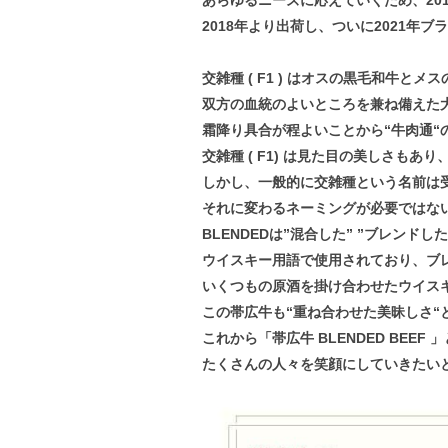
あらゆるニーズに応えていくため、2016
2018年より出荷し、ついに2021年
交雑種 ( F1 ) はオスの黒毛和牛と
双方の血統のよいところを兼ね備えた
霜降り具合が程よいことから“牛肉通“
交雑種 ( F1) は見た目の美しさも
しかし、一般的に交雑種という名前は
それに変わるネーミングが必要ではないか
BLENDEDは”混合した” ”ブレンドし
ウイスキー用語で使用されており、ブ
いくつもの原酒を掛け合わせたウイス
この帯広牛も“重ね合わせた美昧しさ“と
これから「帯広牛 BLENDED BEE
たくさんの人々を笑顔にしていきたい