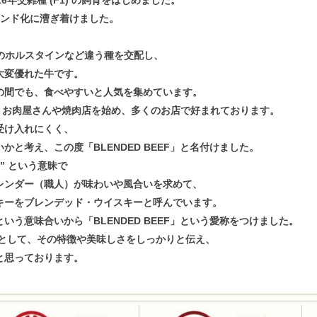
年交雑種 (F1) の飼育をはじめました。
ブランド化に漕ぎ着けました。
メスのホルスタインなど違う種を交配し、
大変優れた牛です。
の間でも、食べやすいと人気を集めています。
あり、お肉屋さんや焼肉店を始め、多くのお店で好まれております。
受け入れにくく、
と考え、この度「BLENDED BEEF」と名付けました。
た” という意昧で
レンダー（職人）が味わいや風合いを求めて、
キーをブレンデッド・ウイスキーと呼んでいます。
いう意味合いから「BLENDED BEEF」という愛称をつけました。
F 」として、その特徴や美味しさをしっかりと伝え、
と思っております。