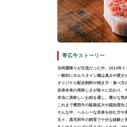
帯広牛ストーリー
当時霜降りが主流だった中、2013年
一般的にホルスタイン種は臭みや硬さ
オリジナル配合飼料や焼き方・食べ方
赤身本来の美昧しさが徐々に伝わり、
本当に美昧しいお肉を通し、豊かな気
これまで豊西牛の販路拡大や認知度向
そんな中、ヘルシーな赤身を好む方や
元々、黒毛和牛の飼育で十分な経験と