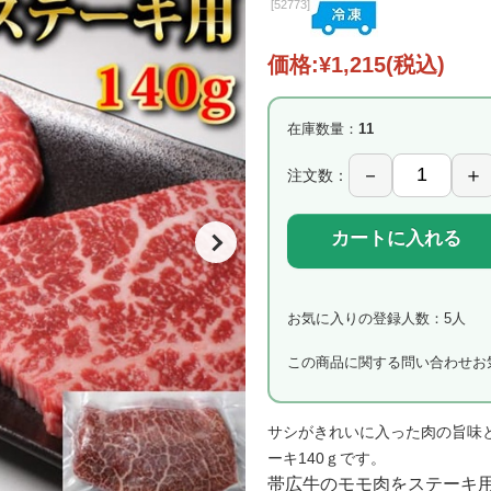
[
52773]
価格:
¥1,215
(税込)
在庫数量：
11
注文数：
カートに入れる
お気に入りの登録人数：5人
この商品に関する問い合わせ
お
サシがきれいに入った肉の旨味
ーキ140ｇです。
帯広牛のモモ肉をステーキ