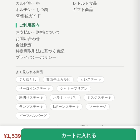
カルビ串・串
レトルト食品
ホルモン・もつ鍋
ギフト商品
3D部位ガイド
ご利用案内
お支払い・送料について
お問い合わせ
会社概要
特定商取引法に基づく表記
プライバシーポリシー
よく見られる商品
切り落とし
豊西牛上カルビ
ヒレステーキ
サーロインステーキ
シャトーブリアン
厚切りステーキ
ハラミ・サガリ
ミスジステーキ
ランプステーキ
Lボーンステーキ
ソーセージ
ビーフハンバーグ
トヨニシファーム コーポレートサイト
通販サイトブログ
¥1,539
カートに入れる
Copyright © toyonishi farm. All Rights Reserved.