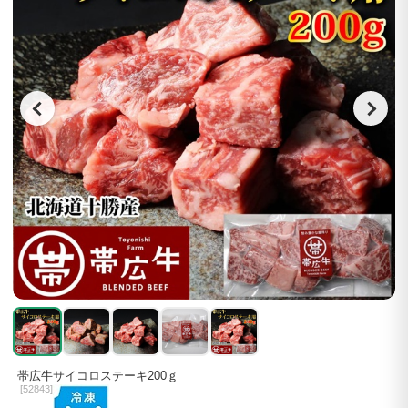
帯広牛サイコロステーキ200ｇ
[
52843]