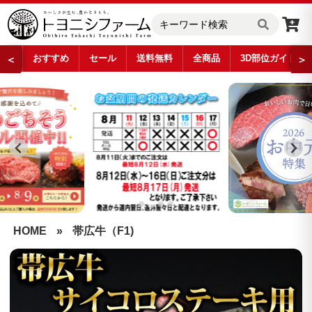
おすすめ
セール
送料無料
全商品
3D部位ガイド
＜
＞
…
HOME
»
帯広牛（F1)