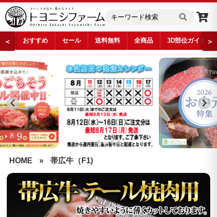
おすすめ
セール
送料無料
全商品
3D部位ガイド
＜
＞
…
HOME
»
帯広牛（F1)