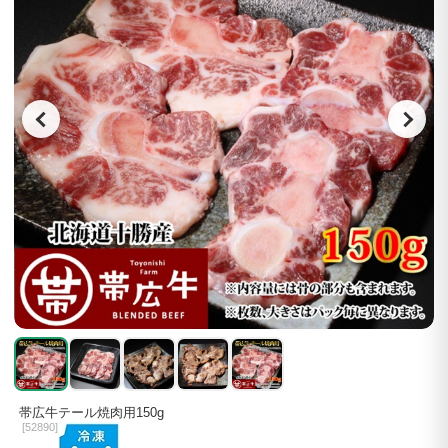
帯広牛テール焼肉用150g
[
52890]