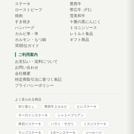
ステーキ
豊西牛
ローストビーフ
帯広牛（F1）
焼肉
雪美和牛
すき焼き
十勝の黒にんにく
ハンバーグ
トヨニシソース
カルビ串・串
レトルト食品
ホルモン・もつ鍋
ギフト商品
3D部位ガイド
ご利用案内
お支払い・送料について
お問い合わせ
会社概要
特定商取引法に基づく表記
プライバシーポリシー
よく見られる商品
切り落とし
豊西牛上カルビ
ヒレステーキ
サーロインステーキ
シャトーブリアン
厚切りステーキ
ハラミ・サガリ
ミスジステーキ
ランプステーキ
Lボーンステーキ
ソーセージ