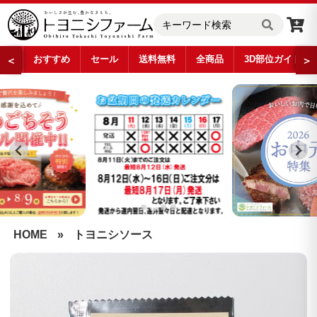
おすすめ
セール
送料無料
全商品
3D部位ガイド
＜
＞
…
HOME
»
トヨニシソース