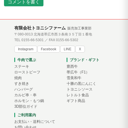
コメントを書く
有限会社トヨニシファーム
販売加工事業部
〒080-0013 北海道帯広市西３条南３５丁目１番地
TEL 0155-66-5301 ／ FAX 0155-66-5302
Instagram
Facebook
LINE
X
牛肉で選ぶ
ブランド・ギフト
ステーキ
豊西牛
ローストビーフ
帯広牛（F1）
焼肉
雪美和牛
すき焼き
十勝の黒にんにく
ハンバーグ
トヨニシソース
カルビ串・串
レトルト食品
ホルモン・もつ鍋
ギフト商品
3D部位ガイド
ご利用案内
お支払い・送料について
お問い合わせ