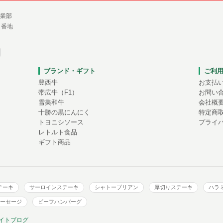
業部
１番地
ブランド・ギフト
ご利
豊西牛
お支払
帯広牛（F1）
お問い
雪美和牛
会社概
十勝の黒にんにく
特定商
トヨニシソース
プライ
レトルト食品
ギフト商品
テーキ
サーロインステーキ
シャトーブリアン
厚切りステーキ
ハラ
ーセージ
ビーフハンバーグ
イトブログ