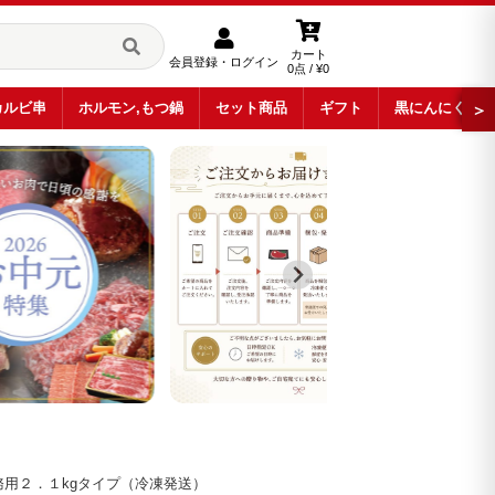
カート
会員登録・ログイン
0点 / ¥0
カルビ串
ホルモン,もつ鍋
セット商品
ギフト
黒にんにく
＞
用２．１kgタイプ（冷凍発送）