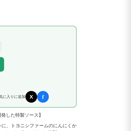
f
X
気に入りに追加
開発した特製ソース】
レに、トヨニシファームのにんにくか