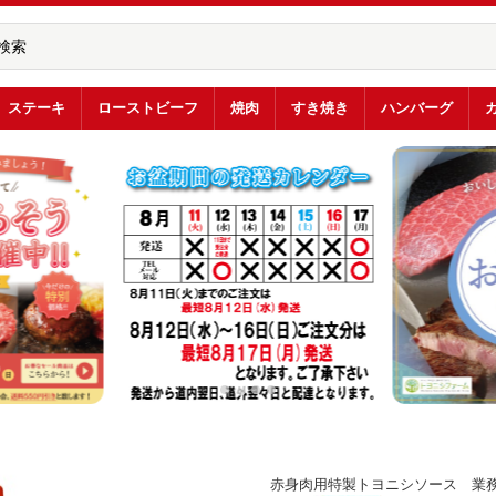
ステーキ
ローストビーフ
焼肉
すき焼き
ハンバーグ
赤身肉用特製トヨニシソース 業務