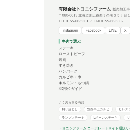
有限会社トヨニシファーム
販売加工事
〒080-0013 北海道帯広市西３条南３５丁目
TEL 0155-66-5301 ／ FAX 0155-66-5302
Instagram
Facebook
LINE
X
牛肉で選ぶ
ステーキ
ローストビーフ
焼肉
すき焼き
ハンバーグ
カルビ串・串
ホルモン・もつ鍋
3D部位ガイド
よく見られる商品
切り落とし
豊西牛上カルビ
ヒレス
ランプステーキ
Lボーンステーキ
ソ
トヨニシファーム コーポレートサイト
通販サ