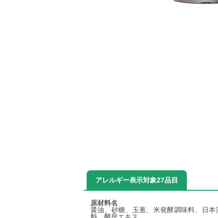
アレルギー表示対象27品目
原材料名
醤油、砂糖、玉葱、米発酵調味料、日本
料、酵母エキス