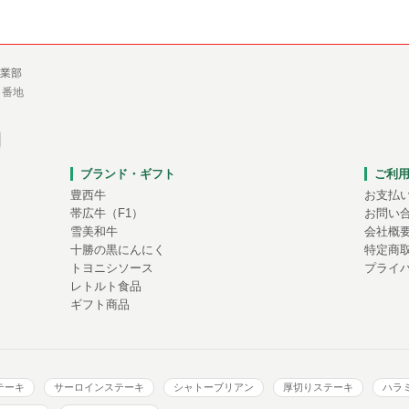
業部
１番地
ブランド・ギフト
ご利
豊西牛
お支払
帯広牛（F1）
お問い
雪美和牛
会社概
十勝の黒にんにく
特定商
トヨニシソース
プライ
レトルト食品
ギフト商品
テーキ
サーロインステーキ
シャトーブリアン
厚切りステーキ
ハラ