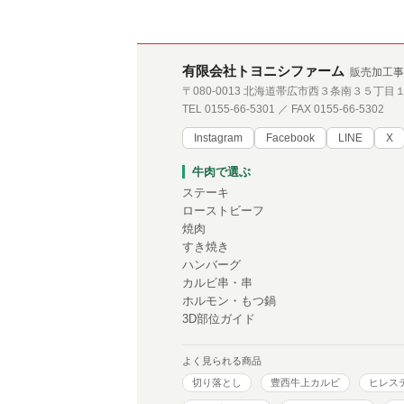
有限会社トヨニシファーム
販売加工事
〒080-0013 北海道帯広市西３条南３５丁目
TEL 0155-66-5301 ／ FAX 0155-66-5302
Instagram
Facebook
LINE
X
牛肉で選ぶ
ステーキ
ローストビーフ
焼肉
すき焼き
ハンバーグ
カルビ串・串
ホルモン・もつ鍋
3D部位ガイド
よく見られる商品
切り落とし
豊西牛上カルビ
ヒレス