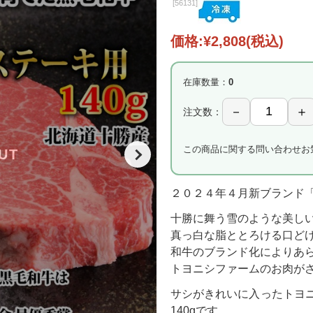
[
56131]
価格:
¥2,808
(税込)
在庫数量：
0
注文数：
この商品に関する問い合わせ
お
UT
２０２４年４月新ブランド
十勝に舞う雪のような美し
真っ白な脂ととろける口ど
和牛のブランド化によりあ
トヨニシファームのお肉が
サシがきれいに入ったトヨ
140gです。