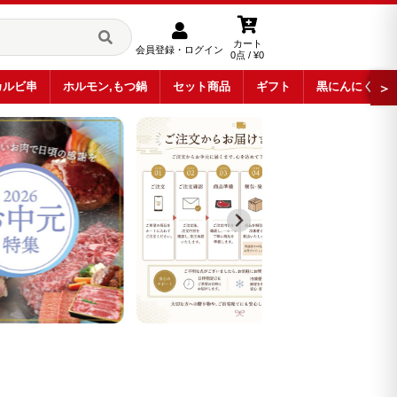
カート
会員登録・ログイン
0点 / ¥0
カルビ串
ホルモン,もつ鍋
セット商品
ギフト
黒にんにく
＞