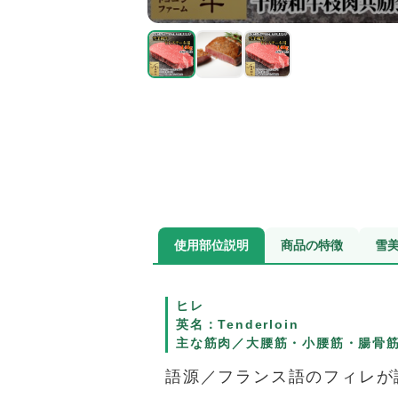
使用部位説明
商品の特徴
雪美
ヒレ
英名：Tenderloin
主な筋肉／大腰筋・小腰筋・腸骨
語源／フランス語のフィレが