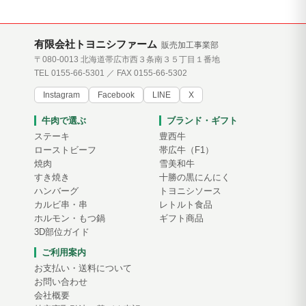
有限会社トヨニシファーム
販売加工事業部
〒080-0013 北海道帯広市西３条南３５丁目１番地
TEL 0155-66-5301 ／ FAX 0155-66-5302
Instagram
Facebook
LINE
X
牛肉で選ぶ
ブランド・ギフト
ステーキ
豊西牛
ローストビーフ
帯広牛（F1）
焼肉
雪美和牛
すき焼き
十勝の黒にんにく
ハンバーグ
トヨニシソース
カルビ串・串
レトルト食品
ホルモン・もつ鍋
ギフト商品
3D部位ガイド
ご利用案内
お支払い・送料について
お問い合わせ
会社概要