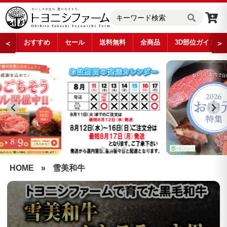
おすすめ
セール
送料無料
全商品
3D部位ガイド
＜
＞
…
HOME
»
雪美和牛