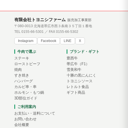
有限会社トヨニシファーム
販売加工事業部
〒080-0013 北海道帯広市西３条南３５丁目１番地
TEL 0155-66-5301 ／ FAX 0155-66-5302
Instagram
Facebook
LINE
X
牛肉で選ぶ
ブランド・ギフト
ステーキ
豊西牛
ローストビーフ
帯広牛（F1）
焼肉
雪美和牛
すき焼き
十勝の黒にんにく
ハンバーグ
トヨニシソース
カルビ串・串
レトルト食品
ホルモン・もつ鍋
ギフト商品
3D部位ガイド
ご利用案内
お支払い・送料について
お問い合わせ
会社概要