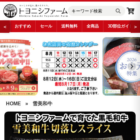
おすすめ
セール
送料無料
全商品
3D部位ガイド
＜
＞
…
HOME
»
雪美和牛