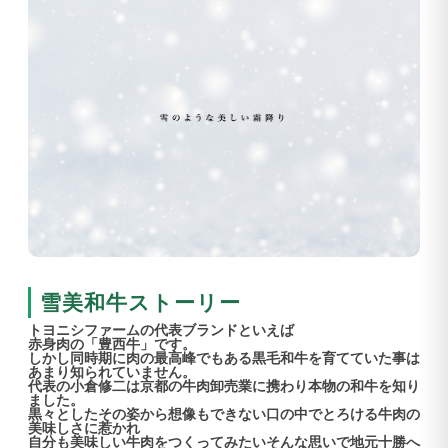
雪美和牛ストーリー
トヨニシファームの代表ブランドといえば
赤身肉の「豊西牛」です。
しかし同時期に肉の最高峰でもある黒毛和牛を育てていた事は
あまり知られていません。
代表の小倉修二は京都の牛肉卸売業に携わり本物の和牛を知り
ました。
黒々としたその姿から想像もできない口の中でとろける牛肉の
美味しさに惹かれ
自分も美味しい牛肉をつくってみたいそんな思いで地元十勝へ