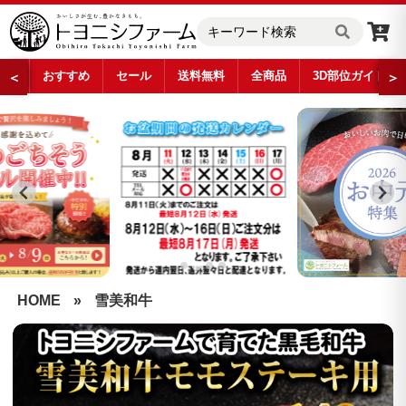
おすすめ
セール
送料無料
全商品
3D部位ガイド
＜
＞
…
HOME
»
雪美和牛