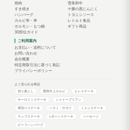
焼肉
雪美和牛
すき焼き
十勝の黒にんにく
ハンバーグ
トヨニシソース
カルビ串・串
レトルト食品
ホルモン・もつ鍋
ギフト商品
3D部位ガイド
ご利用案内
お支払い・送料について
お問い合わせ
会社概要
特定商取引法に基づく表記
プライバシーポリシー
よく見られる商品
切り落とし
豊西牛上カルビ
ヒレステーキ
サーロインステーキ
シャトーブリアン
厚切りステーキ
ハラミ・サガリ
ミスジステーキ
ランプステーキ
Lボーンステーキ
ソーセージ
ビーフハンバーグ