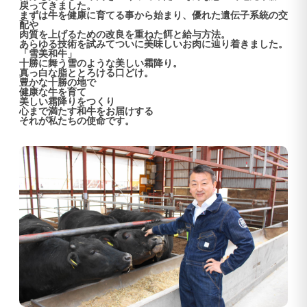
戻ってきました。
まずは牛を健康に育てる事から始まり、優れた遺伝子系統の交
配や
肉質を上げるための改良を重ねた餌と給与方法。
あらゆる技術を試みてついに美味しいお肉に辿り着きました。
「雪美和牛」
十勝に舞う雪のような美しい霜降り。
真っ白な脂ととろける口どけ。
豊かな十勝の地で
健康な牛を育て
美しい霜降りをつくり
心まで満たす和牛をお届けする
それが私たちの使命です。