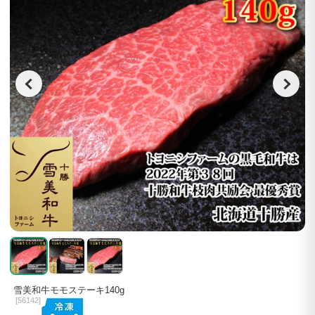
雪美和牛モモステーキ140g
[
56142]