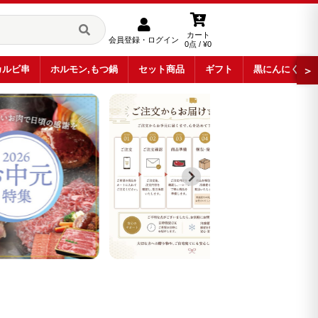
カート
会員登録・ログイン
0点 / ¥0
カルビ串
ホルモン,もつ鍋
セット商品
ギフト
黒にんにく
＞