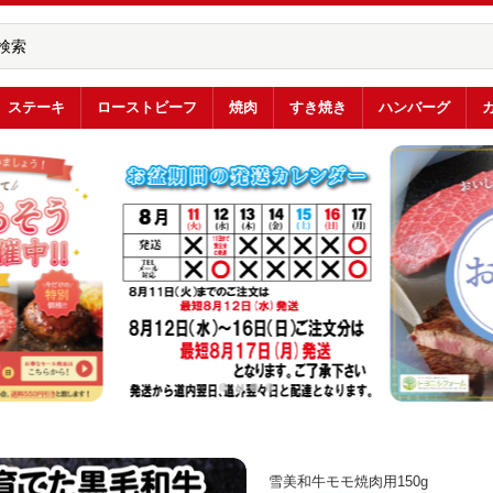
ステーキ
ローストビーフ
焼肉
すき焼き
ハンバーグ
雪美和牛モモ焼肉用150g