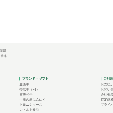
業部
１番地
ブランド・ギフト
ご利
豊西牛
お支払
帯広牛（F1）
お問い
雪美和牛
会社概
十勝の黒にんにく
特定商
トヨニシソース
プライ
レトルト食品