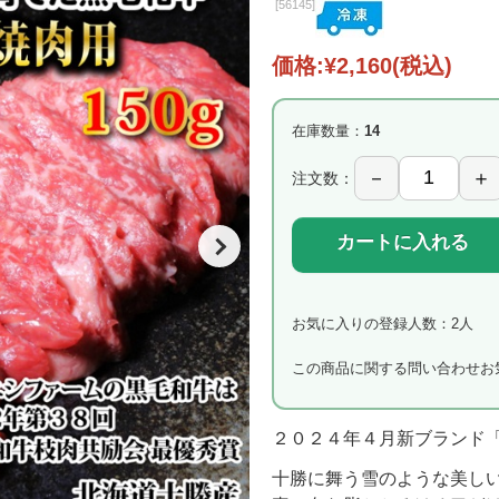
[
56145]
価格:
¥2,160
(税込)
在庫数量：
14
注文数：
カートに入れる
お気に入りの登録人数：2人
この商品に関する問い合わせ
お
２０２４年４月新ブランド
十勝に舞う雪のような美し