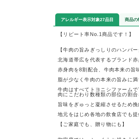
アレルギー表示対象27品目
商品の
【リピート率No.1商品です！】
【牛肉の旨みぎっしりのハンバー
北海道帯広を代表するブランド赤
赤身肉を8割配合、牛肉本来の旨
脂が少なく牛肉の本来の旨みに満
牛肉はすべてトヨニシファームで
肉にこだわり数種類の部位の割合
旨味をぎゅっと凝縮させるため挽
地元をはじめ各地の飲食店でも提
【ご家庭でも、贈り物にも】