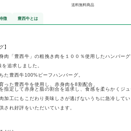
送料無料商品
特徴
豊西牛とは
グ】
身肉「豊西牛」の粗挽き肉を１００％使用したハンバーグ
味を追求しました。
ちた豊西牛100%ビーフハンバーグ。
育った豊西牛を使用し、赤身肉を8割配合、
を指定して赤身と脂の割合を追求し、食感を柔らかくジュ
肉加工にもこだわり美味しさが逃げないうちに急冷してい
供され好評をいただいています。