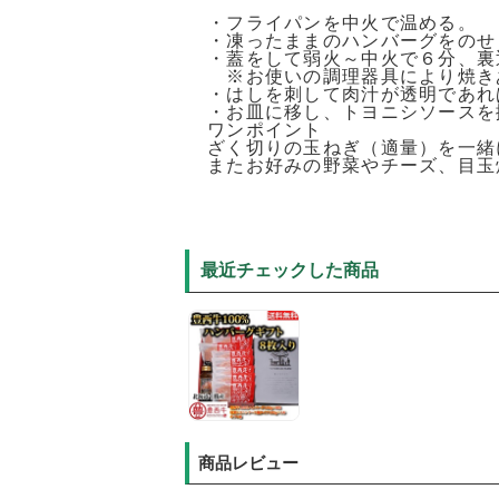
・フライパンを中火で温める。
・凍ったままのハンバーグをのせ
・蓋をして弱火～中火で６分、裏
※お使いの調理器具により焼き
・はしを刺して肉汁が透明であれ
・お皿に移し、トヨニシソースを
ワンポイント
ざく切りの玉ねぎ（適量）を一緒
またお好みの野菜やチーズ、目玉
最近チェックした商品
商品レビュー