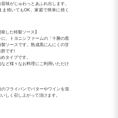
の旨味がじゅわっとあふれ出します。
まま焼いてもOK。家庭で簡単に焼く
開発した特製ソース】
レに、トヨニシファームの「十勝の黒
特製ソースです。熟成黒にんにくの甘
群です!
詰めタイプです。
肉など様々なお料理にご利用いただけ
後のフライパンでバターやワインを混
おいしく召し上がって頂けます。