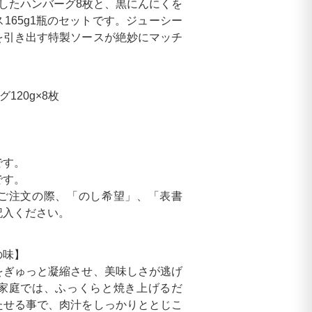
用したハンバーグ8枚と、黒にんにくを
165g1瓶のセットです。ジューシー
を引き出す特製ソースが絶妙にマッチ
120g×8枚
です。
です。
ご注文の際、「のし希望」、「表書
記入ください。
の味】
をぎゅっと凝縮させ、美味しさが逃げ
家庭では、ふっくらと焼き上げるだ
たせる事で、肉汁をしっかりととじこ