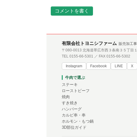
コメントを書く
有限会社トヨニシファーム
販売加工事
〒080-0013 北海道帯広市西３条南３５丁目
TEL 0155-66-5301 ／ FAX 0155-66-5302
Instagram
Facebook
LINE
X
牛肉で選ぶ
ステーキ
ローストビーフ
焼肉
すき焼き
ハンバーグ
カルビ串・串
ホルモン・もつ鍋
3D部位ガイド