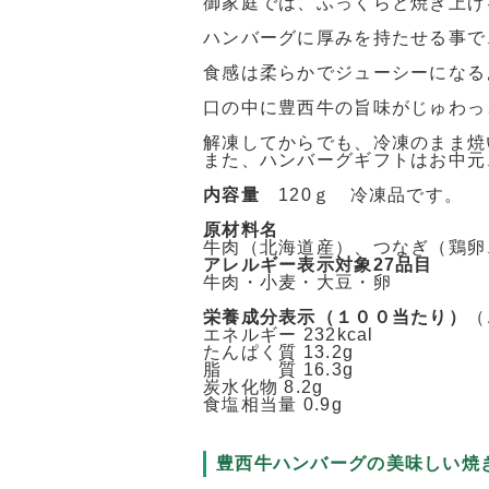
御家庭では、ふっくらと焼き上げ
ハンバーグに厚みを持たせる事で
食感は柔らかでジューシーになる
口の中に豊西牛の旨味がじゅわっ
解凍してからでも、冷凍のまま焼
また、ハンバーグギフトはお中元
内容量
120ｇ 冷凍品です。
原材料名
牛肉（北海道産）、つなぎ（鶏卵
アレルギー表示対象27品目
牛肉・小麦・大豆・卵
栄養成分表示（１００当たり）
（
エネルギー 232kcal
たんぱく質 13.2g
脂 質 16.3g
炭水化物 8.2g
食塩相当量 0.9g
豊西牛ハンバーグの美味しい焼