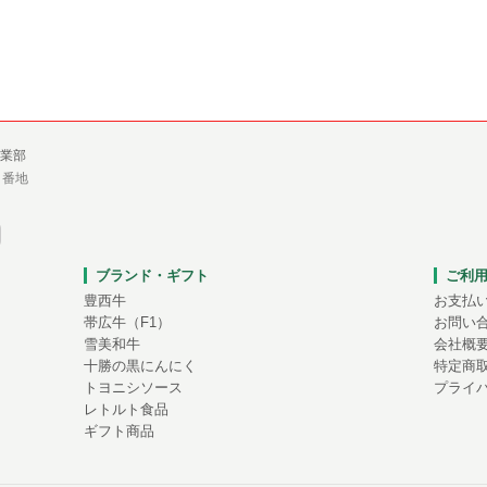
業部
１番地
ブランド・ギフト
ご利
豊西牛
お支払
帯広牛（F1）
お問い
雪美和牛
会社概
十勝の黒にんにく
特定商
トヨニシソース
プライ
レトルト食品
ギフト商品