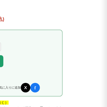
込)
f
X
気に入りに追加
除く）