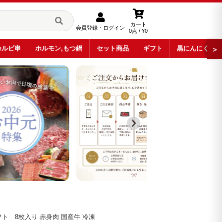
カート
会員登録・ログイン
0点 / ¥0
カルビ串
ホルモン,もつ鍋
セット商品
ギフト
黒にんにく
＞
 8枚入り 赤身肉 国産牛 冷凍