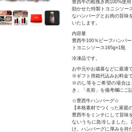
豊西牛の粗挽き肉100%使
効かせた特製トヨニシソース
なハンバーグとお肉の旨味
いたします。
内容量
豊西牛100％ビーフハンバーグ
トヨニシソース165g×1瓶
冷凍品です。
お中元やお歳暮などに最適
※ギフト用箱代込みお料金
※のし等をご希望の場合は
き」「名前」を備考欄にご
☆豊西牛ハンバーグ☆
【本格素材でつくった家庭
豊西牛をミンチにして旨味
ないうちに急冷しました。
け。ハンバーグに厚みを持