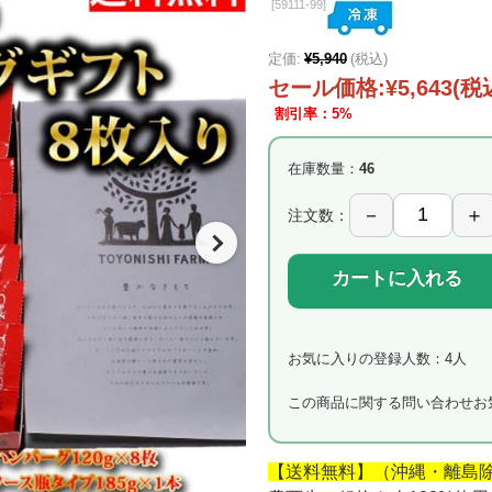
[
59111-99]
定価:
¥5,940
(税込)
セール価格:
¥5,643
(税
割引率：5%
在庫数量：
46
注文数：
カートに入れる
お気に入りの登録人数：4人
この商品に関する問い合わせ
お
【送料無料】（沖縄・離島