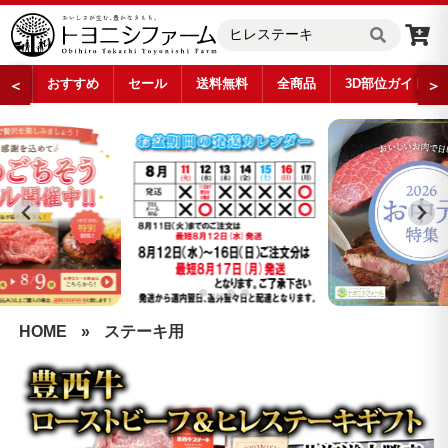
おすすめ
セール
送料無料
全商品
3D部位ガイド
＜
＞
…
HOME
»
ステーキ用