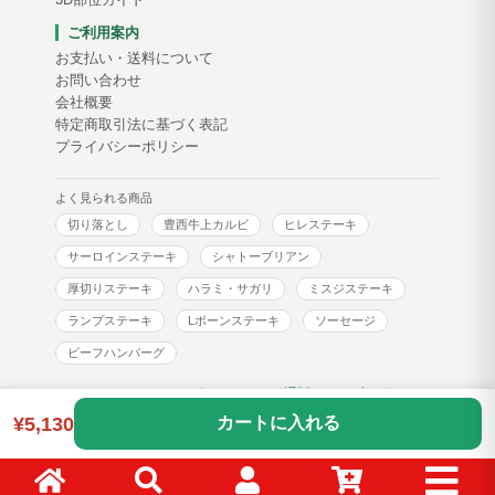
3D部位ガイド
ご利用案内
お支払い・送料について
お問い合わせ
会社概要
特定商取引法に基づく表記
プライバシーポリシー
よく見られる商品
切り落とし
豊西牛上カルビ
ヒレステーキ
サーロインステーキ
シャトーブリアン
厚切りステーキ
ハラミ・サガリ
ミスジステーキ
ランプステーキ
Lボーンステーキ
ソーセージ
ビーフハンバーグ
トヨニシファーム コーポレートサイト
通販サイトブログ
¥5,130
カートに入れる
Copyright © toyonishi farm. All Rights Reserved.