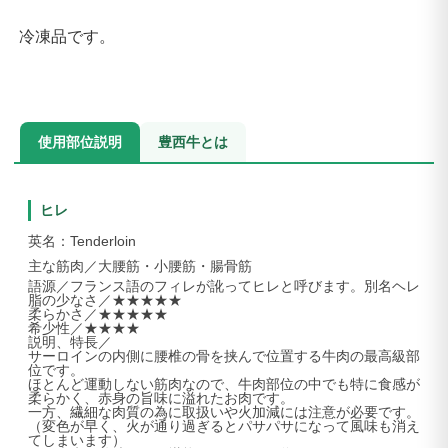
冷凍品です。
使用部位説明
豊西牛とは
ヒレ
英名：Tenderloin
主な筋肉／大腰筋・小腰筋・腸骨筋
語源／フランス語のフィレが訛ってヒレと呼びます。別名ヘレ
脂の少なさ／★★★★★
柔らかさ／★★★★★
希少性／★★★★
説明、特長／
サーロインの内側に腰椎の骨を挟んで位置する牛肉の最高級部
位です。
ほとんど運動しない筋肉なので、牛肉部位の中でも特に食感が
柔らかく、赤身の旨味に溢れたお肉です。
一方、繊細な肉質の為に取扱いや火加減には注意が必要です。
（変色が早く、火が通り過ぎるとパサパサになって風味も消え
てしまいます）