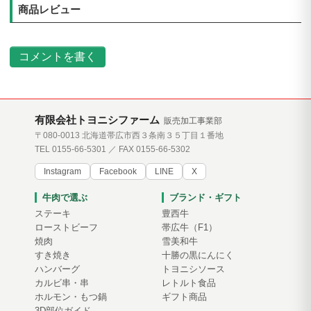
商品レビュー
コメントを書く
有限会社トヨニシファーム
販売加工事業部
〒080-0013 北海道帯広市西３条南３５丁目１番地
TEL 0155-66-5301 ／ FAX 0155-66-5302
Instagram
Facebook
LINE
X
牛肉で選ぶ
ブランド・ギフト
ステーキ
豊西牛
ローストビーフ
帯広牛（F1）
焼肉
雪美和牛
すき焼き
十勝の黒にんにく
ハンバーグ
トヨニシソース
カルビ串・串
レトルト食品
ホルモン・もつ鍋
ギフト商品