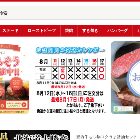
ステーキ
ローストビーフ
焼肉
すき焼き
ハンバーグ
豊西牛もつ鍋コクうま醤油セット