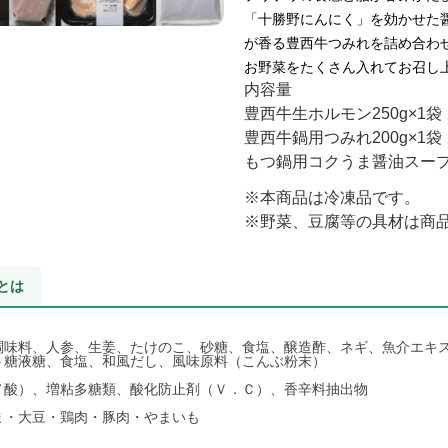
「十勝野にんにく」を効かせた
が香る豊西牛つみれを詰め合わ
お野菜をたくさん入れてお召し上
内容量
豊西牛生ホルモン250g×1袋
豊西牛鍋用つみれ200g×1袋
もつ鍋用
コクうま醤油
スープ
※本商品は冷凍品です。
※野菜、豆腐等の具材は商
とは
調味料、人参、生姜、たけのこ、砂糖、食塩、醸造酢、ネギ、魚介エキ
う糖液糖、食塩、和風だし、風味原料（こんぶ粉末）
ノ酸）、増粘多糖類、酸化防止剤（Ｖ．Ｃ）、香辛料抽出物
ま・大豆・鶏肉・豚肉・やまいも