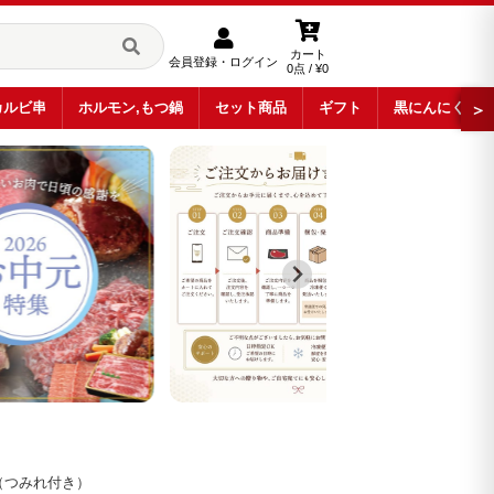
カート
会員登録・ログイン
0点 / ¥0
カルビ串
ホルモン,もつ鍋
セット商品
ギフト
黒にんにく
＞
（つみれ付き）