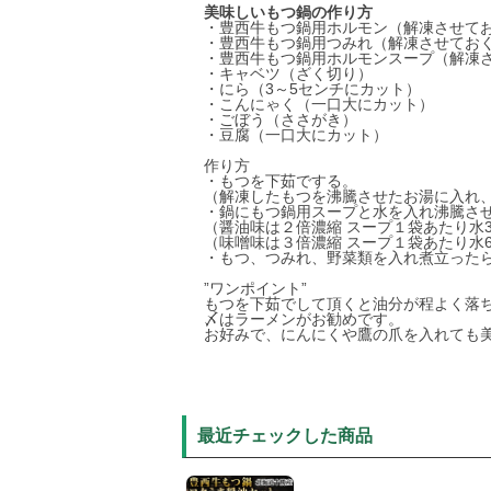
美味しいもつ鍋の作り方
・豊西牛もつ鍋用ホルモン（解凍させて
・豊西牛もつ鍋用つみれ（解凍させてお
・豊西牛もつ鍋用ホルモンスープ（解凍
・キャベツ（ざく切り）
・にら（3～5センチにカット）
・こんにゃく（一口大にカット）
・ごぼう（ささがき）
・豆腐（一口大にカット）
作り方
・もつを下茹でする。
（解凍したもつを沸騰させたお湯に入れ
・鍋にもつ鍋用スープと水を入れ沸騰さ
（醤油味は２倍濃縮 スープ１袋あたり水3
（味噌味は３倍濃縮 スープ１袋あたり水6
・もつ、つみれ、野菜類を入れ煮立った
”ワンポイント”
もつを下茹でして頂くと油分が程よく落
〆はラーメンがお勧めです。
お好みで、にんにくや鷹の爪を入れても
最近チェックした商品