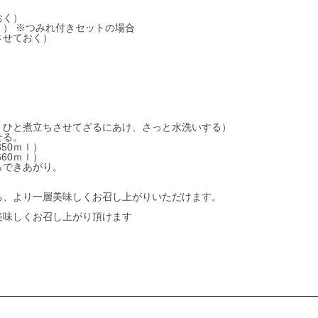
おく）
く） ※つみれ付きセットの場合
させておく）
、ひと煮立ちさせてざるにあけ、さっと水洗いする）
せる。
50ｍｌ）
60ｍｌ）
らできあがり。
ち、より一層美味しくお召し上がりいただけます。
美味しくお召し上がり頂けます