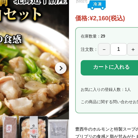
[
59327]
価格:
¥2,160
(税込)
在庫数量：
29
注文数：
カートに入れる
お気に入りの登録人数：1人
この商品に関する問い合わせ
お
豊西牛のホルモンと特製スープ
プリプリの食感と脂が甘みがた