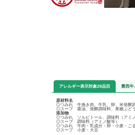
アレルギー表示対象28品目
豊西牛
原材料名
◎つみれ 牛挽き肉、牛乳、卵、米発酵
◎スープ 醤油、発酵調味料、果糖ぶど
添加物
◎つみれ ソルビトール、調味料（アミ
◎スープ 調味料（アミノ酸等）
◎つみれ 牛肉・乳成分・卵・小麦・ご
◎スープ 小麦・大豆