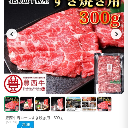
豊西牛肩ロースすき焼き用 300ｇ
[
59373]