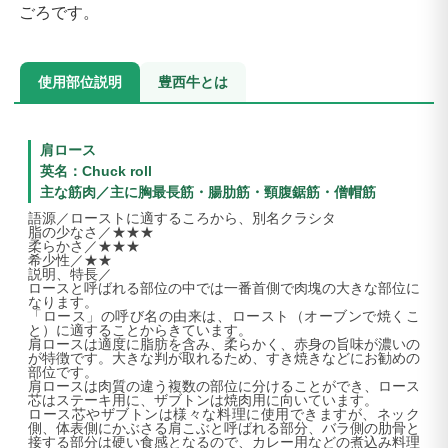
ごろです。
使用部位説明
豊西牛とは
肩ロース
英名：Chuck roll
主な筋肉／主に胸最長筋・腸肋筋・頸腹鋸筋・僧帽筋
語源／ローストに適するころから、別名クラシタ
脂の少なさ／★★★
柔らかさ／★★★
希少性／★★
説明、特長／
ロースと呼ばれる部位の中では一番首側で肉塊の大きな部位に
なります。
「ロース」の呼び名の由来は、ロースト（オーブンで焼くこ
と）に適することからきています。
肩ロースは適度に脂肪を含み、柔らかく、赤身の旨味が濃いの
が特徴です。大きな判が取れるため、すき焼きなどにお勧めの
部位です。
肩ロースは肉質の違う複数の部位に分けることができ、ロース
芯はステーキ用に、ザブトンは焼肉用に向いています。
ロース芯やザブトンは様々な料理に使用できますが、ネック
側、体表側にかぶさる肩こぶと呼ばれる部分、バラ側の肋骨と
接する部分は硬い食感となるので、カレー用などの煮込み料理