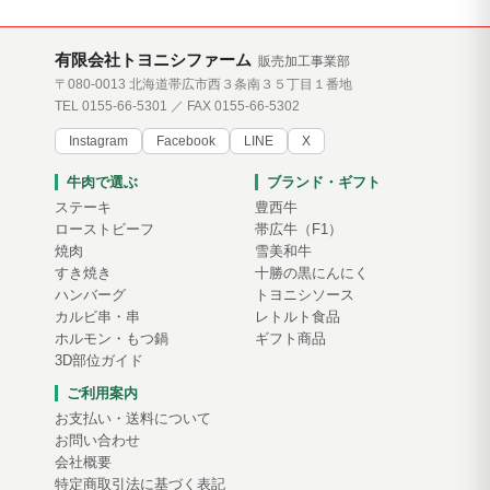
有限会社トヨニシファーム
販売加工事業部
〒080-0013 北海道帯広市西３条南３５丁目１番地
TEL 0155-66-5301 ／ FAX 0155-66-5302
Instagram
Facebook
LINE
X
牛肉で選ぶ
ブランド・ギフト
ステーキ
豊西牛
ローストビーフ
帯広牛（F1）
焼肉
雪美和牛
すき焼き
十勝の黒にんにく
ハンバーグ
トヨニシソース
カルビ串・串
レトルト食品
ホルモン・もつ鍋
ギフト商品
3D部位ガイド
ご利用案内
お支払い・送料について
お問い合わせ
会社概要
特定商取引法に基づく表記