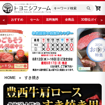
おすすめ
セール
送料無料
全商品
3D部位ガイド
＜
＞
…
HOME
»
すき焼き