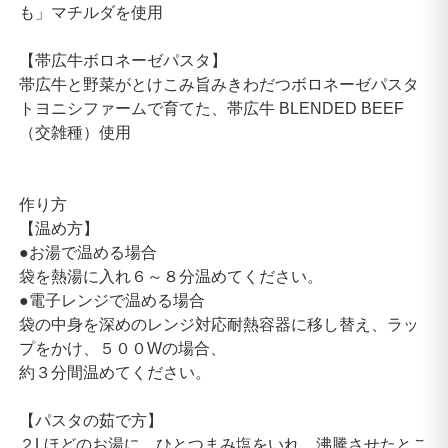
も」マチルダを使用
【帯広牛ボロネーゼパスタ】
帯広牛と野菜がとけこみ旨みきわだつボロネーゼパスタ
トヨニシファームで育てた、帯広牛 BLENDED BEEF
（交雑種）使用
作り方
【温め方】
●お湯で温める場合
袋を熱湯に入れ６～８分温めてください。
●電子レンジで温める場合
袋の中身を深めのレンジ対応耐熱容器に移し替え、ラッ
プをかけ、５００Wの場合、
約３分間温めてください。
【パスタの茹で方】
２Lほどのお湯に、ひとつまみ塩をいれ、沸騰させたとこ