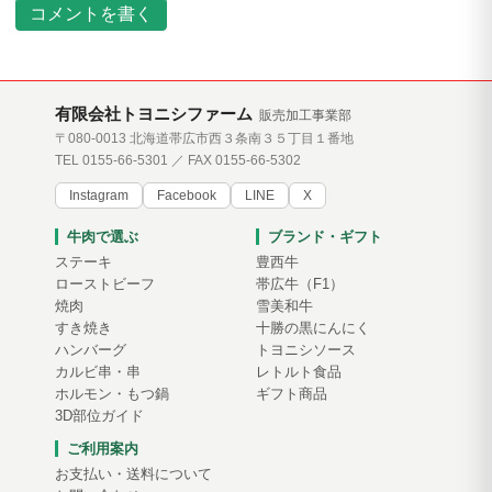
コメントを書く
有限会社トヨニシファーム
販売加工事業部
〒080-0013 北海道帯広市西３条南３５丁目１番地
TEL 0155-66-5301 ／ FAX 0155-66-5302
Instagram
Facebook
LINE
X
牛肉で選ぶ
ブランド・ギフト
ステーキ
豊西牛
ローストビーフ
帯広牛（F1）
焼肉
雪美和牛
すき焼き
十勝の黒にんにく
ハンバーグ
トヨニシソース
カルビ串・串
レトルト食品
ホルモン・もつ鍋
ギフト商品
3D部位ガイド
ご利用案内
お支払い・送料について