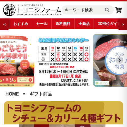
おすすめ
セール
送料無料
全商品
3D部位ガイド
＜
＞
…
HOME
»
ギフト商品