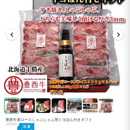
豊西牛肩ロースしゃぶしゃぶ用トヨぽん付きギフト
[
59489]