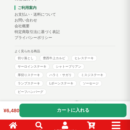
ご利用案内
お支払い・送料について
お問い合わせ
会社概要
特定商取引法に基づく表記
プライバシーポリシー
よく見られる商品
切り落とし
豊西牛上カルビ
ヒレステーキ
サーロインステーキ
シャトーブリアン
厚切りステーキ
ハラミ・サガリ
ミスジステーキ
ランプステーキ
Lボーンステーキ
ソーセージ
ビーフハンバーグ
トヨニシファーム コーポレートサイト
通販サイトブログ
¥6,480
カートに入れる
Copyright © toyonishi farm. All Rights Reserved.