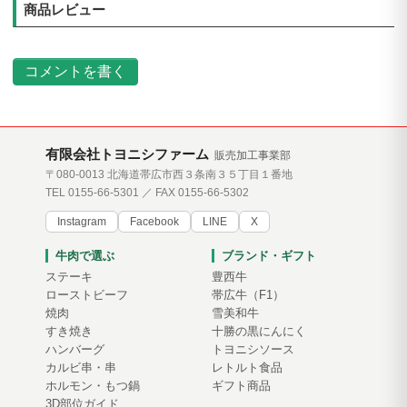
商品レビュー
コメントを書く
有限会社トヨニシファーム
販売加工事業部
〒080-0013 北海道帯広市西３条南３５丁目１番地
TEL 0155-66-5301 ／ FAX 0155-66-5302
Instagram
Facebook
LINE
X
牛肉で選ぶ
ブランド・ギフト
ステーキ
豊西牛
ローストビーフ
帯広牛（F1）
焼肉
雪美和牛
すき焼き
十勝の黒にんにく
ハンバーグ
トヨニシソース
カルビ串・串
レトルト食品
ホルモン・もつ鍋
ギフト商品
3D部位ガイド