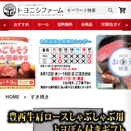
おすすめ
セール
送料無料
全商品
3D部位ガイド
＜
＞
…
HOME
»
すき焼き