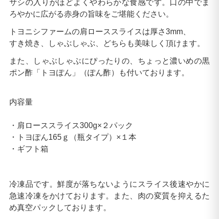
サシの入りがほどよくやわらかな食感です。口の中でま
ろやかに広がる赤身の旨味をご堪能ください。
トヨニシファームの肩ローススライスは厚さ3mm、
すき焼き、しゃぶしゃぶ、どちらも美味しく頂けます。
また、しゃぶしゃぶにぴったりの、ちょっと濃いめの黒
ポン酢「トヨぽん」（ぽん酢）も付いております。
内容量
・肩ローススライス300g×２パック
・トヨぽん165ｇ（瓶タイプ）×１本
・ギフト箱
冷凍品です。鮮度が落ちないようにスライス後速やかに
急速冷凍をかけております。また、肉の変質を抑えるた
め真空パックしております。