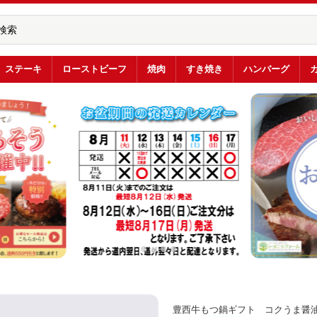
ステーキ
ローストビーフ
焼肉
すき焼き
ハンバーグ
豊西牛もつ鍋ギフト コクうま醤