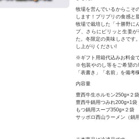
牧場を営んでいるからこそ
します！プリプリの食感と
牧場で栽培した「十勝野に
プ、さらにピリッと生姜が
た。冬限定の美味しさです
し上がりください!
※ギフト用箱代込みお料金
※包装やのし等をご希望の
「表書き」「名前」を備考
内容量
豊西牛生ホルモン250g×２
豊西牛鍋用つみれ200g×1袋
もつ鍋用スープ350g×２袋
サッポロ西山ラーメン（鍋用