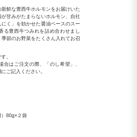
の新鮮な豊西牛ホルモンをお届けいた
脂が甘みがたまらないホルモン、自社
んにく」を効かせた醤油ベースのスー
香る豊西牛つみれを詰め合わせまし
。季節のお野菜をたくさん入れてお召
です。
場合はご注文の際、「のし希望」、
欄にご記入ください。
袋
）80g×２袋