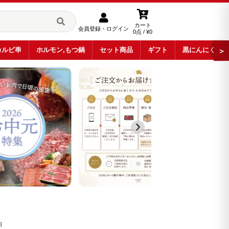
カート
会員登録・ログイン
0点 / ¥0
カルビ串
ホルモン,もつ鍋
セット商品
ギフト
黒にんにく
＞
油