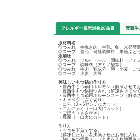
アレルギー表示対象28品目
豊西牛
原材料名
◎つみれ 牛挽き肉、牛乳、卵、米発酵
◎スープ 醤油、発酵調味料、果糖ぶど
添加物
◎つみれ ソルビトール、調味料（アミ
◎スープ 調味料（アミノ酸等）
◎つみれ 牛肉・乳成分・卵・小麦・ご
◎スープ 小麦・大豆
美味しいもつ鍋の作り方
・豊西牛もつ鍋用ホルモン（解凍させて
・豊西牛もつ鍋用つみれ（解凍させてお
・豊西牛もつ鍋用ホルモンスープ（解凍
・キャベツ（ざく切り）
・にら（3～5センチにカット）
・こんにゃく（一口大にカット）
・ごぼう（ささがき）
・豆腐（一口大にカット）
作り方
・もつを下茹でする。
（解凍したもつを沸騰させたお湯に入れ
・鍋にもつ鍋用スープと水を入れ沸騰さ