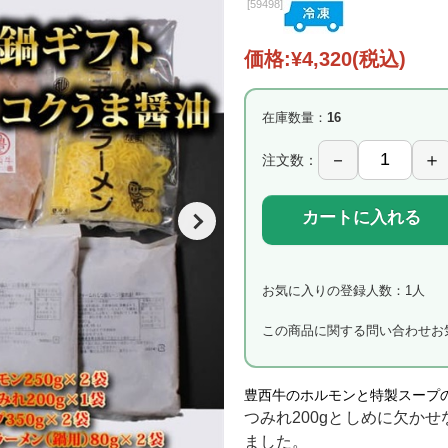
[
59498]
価格:
¥4,320
(税込)
在庫数量：
16
注文数：
カートに入れる
お気に入りの登録人数：1人
この商品に関する問い合わせ
お
豊西牛のホルモンと特製スープ
つみれ200gとしめに欠かせ
ました。