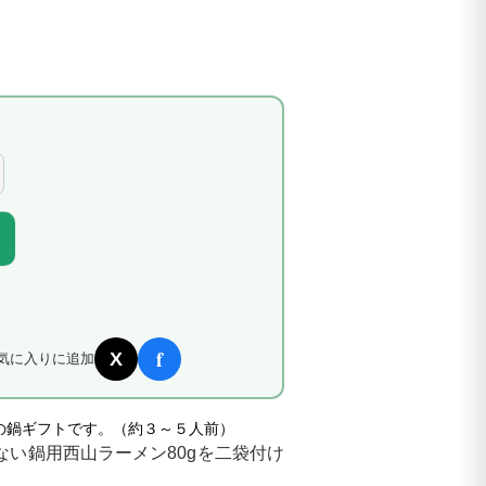
f
X
気に入りに追加
の鍋ギフトです。（約３～５人前）
ない鍋用西山ラーメン80gを二袋付け