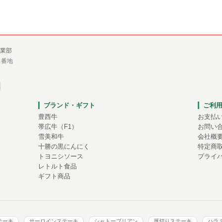
業部
１番地
ブランド・ギフト
ご利
豊西牛
お支払
帯広牛（F1）
お問い
雪美和牛
会社概
十勝の黒にんにく
特定商
トヨニシソース
プライ
レトルト食品
ギフト商品
テーキ
サーロインステーキ
シャトーブリアン
厚切りステーキ
ハラ