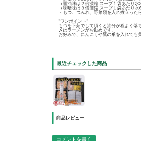
（醤油味は２倍濃縮 スープ１袋あたり水3
（味噌味は３倍濃縮 スープ１袋あたり水6
・もつ、つみれ、野菜類を入れ煮立った
”ワンポイント”
もつを下茹でして頂くと油分が程よく落
〆はラーメンがお勧めです。
お好みで、にんにくや鷹の爪を入れても
最近チェックした商品
商品レビュー
コメントを書く