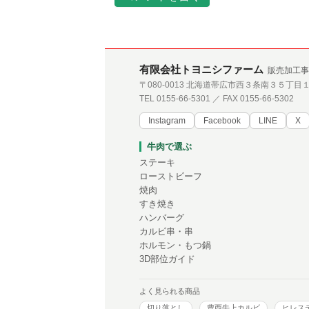
有限会社トヨニシファーム
販売加工事
〒080-0013 北海道帯広市西３条南３５丁目
TEL 0155-66-5301 ／ FAX 0155-66-5302
Instagram
Facebook
LINE
X
牛肉で選ぶ
ステーキ
ローストビーフ
焼肉
すき焼き
ハンバーグ
カルビ串・串
ホルモン・もつ鍋
3D部位ガイド
よく見られる商品
切り落とし
豊西牛上カルビ
ヒレス