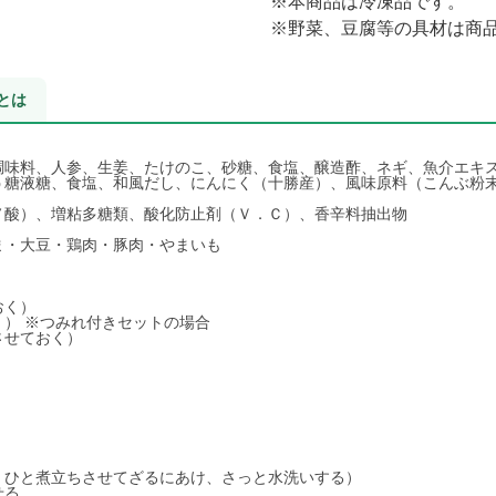
※本商品は冷凍品です。
※野菜、豆腐等の具材は商
とは
調味料、人参、生姜、たけのこ、砂糖、食塩、醸造酢、ネギ、魚介エキ
う糖液糖、食塩、和風だし、にんにく（十勝産）、風味原料（こんぶ粉
ノ酸）、増粘多糖類、酸化防止剤（Ｖ．Ｃ）、香辛料抽出物
ま・大豆・鶏肉・豚肉・やまいも
おく）
く） ※つみれ付きセットの場合
させておく）
、ひと煮立ちさせてざるにあけ、さっと水洗いする）
せる。