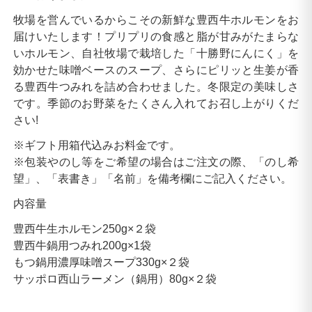
牧場を営んでいるからこその新鮮な豊西牛ホルモンをお
届けいたします！プリプリの食感と脂が甘みがたまらな
いホルモン、自社牧場で栽培した「十勝野にんにく」を
効かせた味噌ベースのスープ、さらにピリッと生姜が香
る豊西牛つみれを詰め合わせました。冬限定の美味しさ
です。季節のお野菜をたくさん入れてお召し上がりくだ
さい!
※ギフト用箱代込みお料金です。
※包装やのし等をご希望の場合はご注文の際、「のし希
望」、「表書き」「名前」を備考欄にご記入ください。
内容量
豊西牛生ホルモン250g×２袋
豊西牛鍋用つみれ200g×1袋
もつ鍋用濃厚味噌スープ330g×２袋
サッポロ西山ラーメン（鍋用）80g×２袋