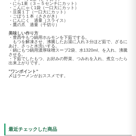
・にら1束（３～５センチにカット）
・こんにゃく1袋（一口大にカット）
・豆腐１丁（一口大にカット）
・ごぼう１本（ささがき）
・にんにく 適量（スライス）
・鷹の爪 適量（千切り）
美味しい作り方
・豊西牛もつ鍋用ホルモンを下茹でする。
もつを解凍させ、沸騰したお湯に入れ３分ほど茹で、ざるに
あけ、さっと水洗いする。
・鍋にもつ鍋用濃厚味噌スープ2袋、水1320ml、を入れ、沸騰
させる。
・下茹でしたもつ、お好みの野菜、つみれを入れ、煮立ったら
出来上がりです。
”ワンポイント”
〆はラーメンがおススメです。
最近チェックした商品