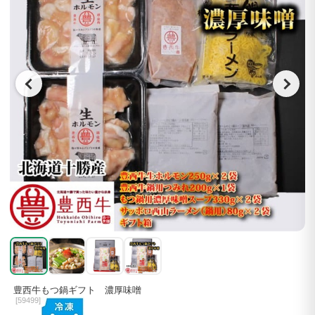
豊西牛もつ鍋ギフト 濃厚味噌
[
59499]