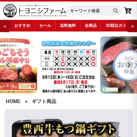
おすすめ
セール
送料無料
全商品
3D部位ガイド
＜
＞
…
HOME
»
ギフト商品