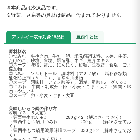
※本商品は冷凍品です。
※野菜、豆腐等の具材は商品に含まれておりません
アレルギー表示対象28品目
豊西牛とは
原材料名
◎つみれ 牛挽き肉、牛乳、卵、米発酵調味料、人参、生姜、
たけのこ、砂糖、食塩、醸造酢、ネギ、魚介エキス
◎スープ 味噌、醤油、にんにく、砂糖、豆板醤、食塩、ごま
添加物
◎つみれ ソルビトール、調味料（アミノ酸）、増粘多糖類、
酸化防止剤（Ｖ．Ｃ）、香辛料抽出物
◎スープ 調味料（アミノ酸等）、酒精、酢酸Na、グリシン
◎つみれ 牛肉・乳成分・卵・小麦・ごま・大豆・鶏肉・豚
肉・やまいも
◎スープ 卵・小麦・ごま・大豆
美味しいもつ鍋の作り方
材料（３～５人前）
・豊西牛生ホルモン 250ｇ×２（解凍させておく）
・豊西牛もつ鍋用つみれ 200ｇ (解凍させてお
く）
・豊西牛もつ鍋用濃厚味噌スープ 330ｇ×２（解凍させてお
く）
・キャベツ1玉（ざく切り）