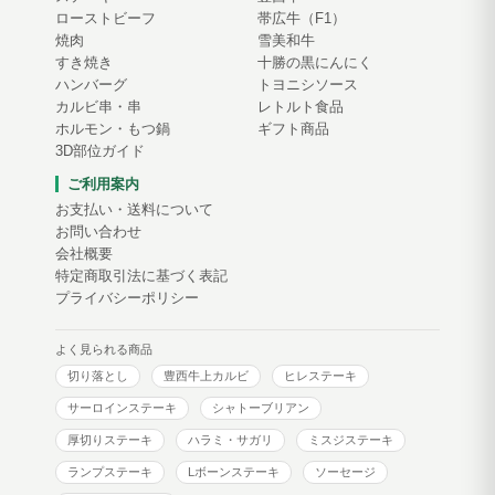
ローストビーフ
帯広牛（F1）
焼肉
雪美和牛
すき焼き
十勝の黒にんにく
ハンバーグ
トヨニシソース
カルビ串・串
レトルト食品
ホルモン・もつ鍋
ギフト商品
3D部位ガイド
ご利用案内
お支払い・送料について
お問い合わせ
会社概要
特定商取引法に基づく表記
プライバシーポリシー
よく見られる商品
切り落とし
豊西牛上カルビ
ヒレステーキ
サーロインステーキ
シャトーブリアン
厚切りステーキ
ハラミ・サガリ
ミスジステーキ
ランプステーキ
Lボーンステーキ
ソーセージ