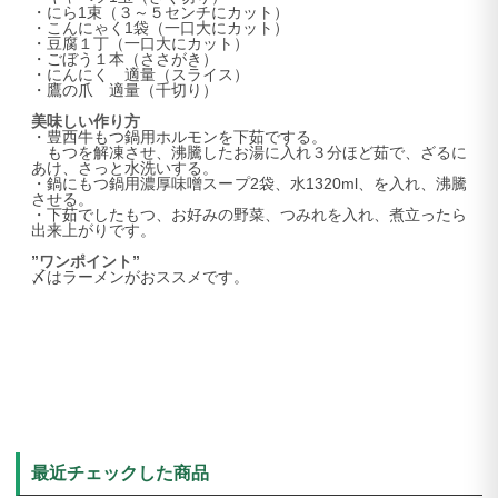
・にら1束（３～５センチにカット）
・こんにゃく1袋（一口大にカット）
・豆腐１丁（一口大にカット）
・ごぼう１本（ささがき）
・にんにく 適量（スライス）
・鷹の爪 適量（千切り）
美味しい作り方
・豊西牛もつ鍋用ホルモンを下茹でする。
もつを解凍させ、沸騰したお湯に入れ３分ほど茹で、ざるに
あけ、さっと水洗いする。
・鍋にもつ鍋用濃厚味噌スープ2袋、水1320ml、を入れ、沸騰
させる。
・下茹でしたもつ、お好みの野菜、つみれを入れ、煮立ったら
出来上がりです。
”ワンポイント”
〆はラーメンがおススメです。
最近チェックした商品