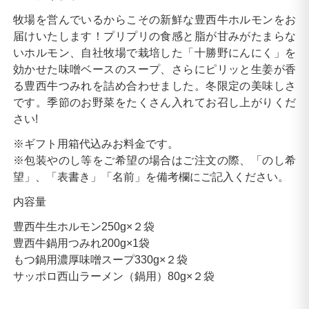
牧場を営んでいるからこその新鮮な豊西牛ホルモンをお
届けいたします！プリプリの食感と脂が甘みがたまらな
いホルモン、自社牧場で栽培した「十勝野にんにく」を
効かせた味噌ベースのスープ、さらにピリッと生姜が香
る豊西牛つみれを詰め合わせました。冬限定の美味しさ
です。季節のお野菜をたくさん入れてお召し上がりくだ
さい!
※ギフト用箱代込みお料金です。
※包装やのし等をご希望の場合はご注文の際、「のし希
望」、「表書き」「名前」を備考欄にご記入ください。
内容量
豊西牛生ホルモン250g×２袋
豊西牛鍋用つみれ200g×1袋
もつ鍋用濃厚味噌スープ330g×２袋
サッポロ西山ラーメン（鍋用）80g×２袋