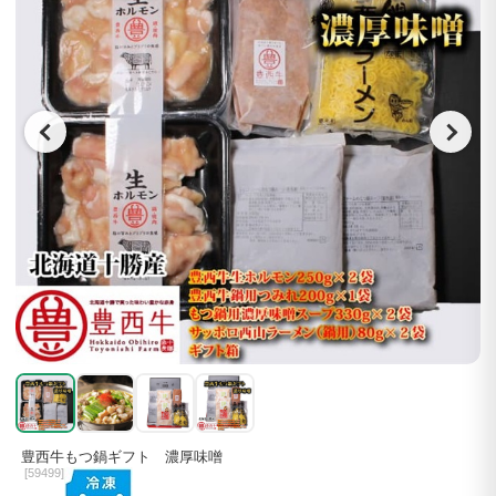
豊西牛もつ鍋ギフト 濃厚味噌
[
59499]