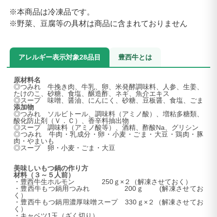
※本商品は冷凍品です。
※野菜、豆腐等の具材は商品に含まれておりません
アレルギー表示対象28品目
豊西牛とは
原材料名
◎つみれ 牛挽き肉、牛乳、卵、米発酵調味料、人参、生姜、
たけのこ、砂糖、食塩、醸造酢、ネギ、魚介エキス
◎スープ 味噌、醤油、にんにく、砂糖、豆板醤、食塩、ごま
添加物
◎つみれ ソルビトール、調味料（アミノ酸）、増粘多糖類、
酸化防止剤（Ｖ．Ｃ）、香辛料抽出物
◎スープ 調味料（アミノ酸等）、酒精、酢酸Na、グリシン
◎つみれ 牛肉・乳成分・卵・小麦・ごま・大豆・鶏肉・豚
肉・やまいも
◎スープ 卵・小麦・ごま・大豆
美味しいもつ鍋の作り方
材料（３～５人前）
・豊西牛生ホルモン 250ｇ×２（解凍させておく）
・豊西牛もつ鍋用つみれ 200ｇ (解凍させてお
く）
・豊西牛もつ鍋用濃厚味噌スープ 330ｇ×２（解凍させてお
く）
・キャベツ1玉（ざく切り）