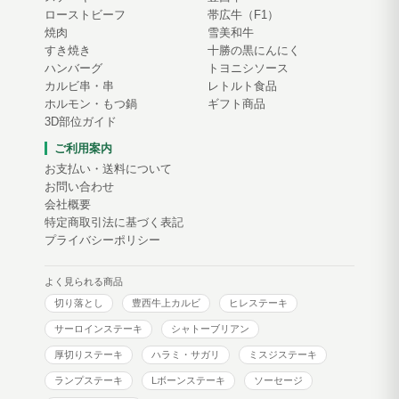
ローストビーフ
帯広牛（F1）
焼肉
雪美和牛
すき焼き
十勝の黒にんにく
ハンバーグ
トヨニシソース
カルビ串・串
レトルト食品
ホルモン・もつ鍋
ギフト商品
3D部位ガイド
ご利用案内
お支払い・送料について
お問い合わせ
会社概要
特定商取引法に基づく表記
プライバシーポリシー
よく見られる商品
切り落とし
豊西牛上カルビ
ヒレステーキ
サーロインステーキ
シャトーブリアン
厚切りステーキ
ハラミ・サガリ
ミスジステーキ
ランプステーキ
Lボーンステーキ
ソーセージ