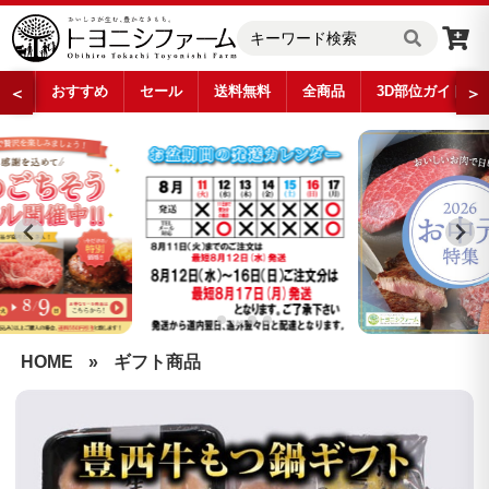
おすすめ
セール
送料無料
全商品
3D部位ガイド
＜
＞
…
HOME
»
ギフト商品