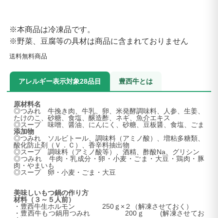
※本商品は冷凍品です。
※野菜、豆腐等の具材は商品に含まれておりません
送料無料商品
アレルギー表示対象28品目
豊西牛とは
原材料名
◎つみれ 牛挽き肉、牛乳、卵、米発酵調味料、人参、生姜、
たけのこ、砂糖、食塩、醸造酢、ネギ、魚介エキス
◎スープ 味噌、醤油、にんにく、砂糖、豆板醤、食塩、ごま
添加物
◎つみれ ソルビトール、調味料（アミノ酸）、増粘多糖類、
酸化防止剤（Ｖ．Ｃ）、香辛料抽出物
◎スープ 調味料（アミノ酸等）、酒精、酢酸Na、グリシン
◎つみれ 牛肉・乳成分・卵・小麦・ごま・大豆・鶏肉・豚
肉・やまいも
◎スープ 卵・小麦・ごま・大豆
美味しいもつ鍋の作り方
材料（３～５人前）
・豊西牛生ホルモン 250ｇ×２（解凍させておく）
・豊西牛もつ鍋用つみれ 200ｇ (解凍させてお