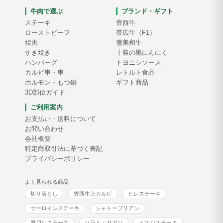
牛肉で選ぶ
ブランド・ギフト
ステーキ
豊西牛
ローストビーフ
帯広牛（F1）
焼肉
雪美和牛
すき焼き
十勝の黒にんにく
ハンバーグ
トヨニシソース
カルビ串・串
レトルト食品
ホルモン・もつ鍋
ギフト商品
3D部位ガイド
ご利用案内
お支払い・送料について
お問い合わせ
会社概要
特定商取引法に基づく表記
プライバシーポリシー
よく見られる商品
切り落とし
豊西牛上カルビ
ヒレステーキ
サーロインステーキ
シャトーブリアン
厚切りステーキ
ハラミ・サガリ
ミスジステーキ