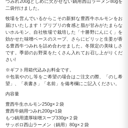
つみれ200gとしめに欠かせない鍋用西山ラーメン80gを
二袋付けました。
牧場を営んでいるからこその新鮮な豊西牛ホルモンをお
届けいたします！プリプリの食感と脂が甘みがたまらな
いホルモン、自社牧場で栽培した「十勝野にんにく」を
効かせた味噌ベースのスープ、さらにピリッと生姜が香
る豊西牛つみれを詰め合わせました。冬限定の美味しさ
です。季節のお野菜をたくさん入れてお召し上がりくだ
さい!
※ギフト用箱代込みお料金です。
※包装やのし等をご希望の場合はご注文の際、「のし希
望」、「表書き」「名前」を備考欄にご記入ください。
内容量
豊西牛生ホルモン250g×２袋
豊西牛鍋用つみれ200g×1袋
もつ鍋用濃厚味噌スープ330g×２袋
サッポロ西山ラーメン（鍋用）80g×２袋