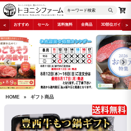
おすすめ
セール
送料無料
全商品
3D部位ガイド
＜
＞
…
HOME
»
ギフト商品