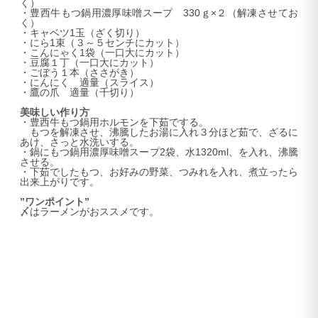
く）
・豊西牛もつ鍋用濃厚味噌スープ 330ｇ×２（解凍させてお
く）
・キャベツ1玉（ざく切り）
・にら1束（３～５センチにカット）
・こんにゃく1袋（一口大にカット）
・豆腐１丁（一口大にカット）
・ごぼう１本（ささがき）
・にんにく 適量（スライス）
・鷹の爪 適量（千切り）
美味しい作り方
・豊西牛もつ鍋用ホルモンを下茹でする。
もつを解凍させ、沸騰したお湯に入れ３分ほど茹で、ざるに
あけ、さっと水洗いする。
・鍋にもつ鍋用濃厚味噌スープ2袋、水1320ml、を入れ、沸騰
させる。
・下茹でしたもつ、お好みの野菜、つみれを入れ、煮立ったら
出来上がりです。
”ワンポイント”
〆はラーメンがおススメです。