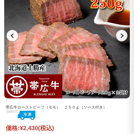
帯広牛ローストビーフ（モモ） ２５０ｇ（ソース付き）
[
59547]
価格:
¥2,430
(税込)