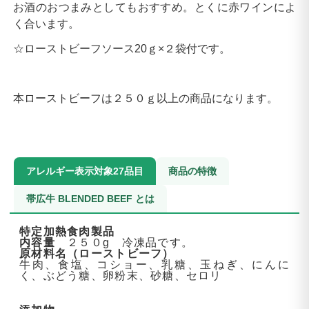
お酒のおつまみとしてもおすすめ。とくに赤ワインによ
く合います。
☆ローストビーフソース20ｇ×２袋付です。
本ローストビーフは２５０ｇ以上の商品になります。
アレルギー表示対象27品目
商品の特徴
帯広牛 BLENDED BEEF とは
特定加熱食肉製品
内容量
２５０g 冷凍品です。
原材料名（ローストビーフ）
牛肉、食塩、コショー、乳糖、玉ねぎ、にんに
く、ぶどう糖、卵粉末、砂糖、セロリ