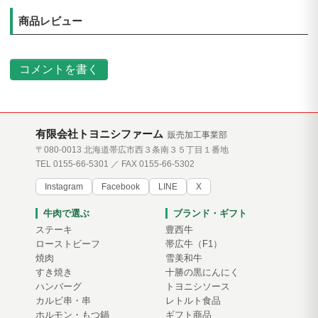
商品レビュー
コメントを書く
有限会社トヨニシファーム
販売加工事業部
〒080-0013 北海道帯広市西３条南３５丁目１番地
TEL 0155-66-5301 ／ FAX 0155-66-5302
Instagram
Facebook
LINE
X
牛肉で選ぶ
ブランド・ギフト
ステーキ
豊西牛
ローストビーフ
帯広牛（F1）
焼肉
雪美和牛
すき焼き
十勝の黒にんにく
ハンバーグ
トヨニシソース
カルビ串・串
レトルト食品
ホルモン・もつ鍋
ギフト商品