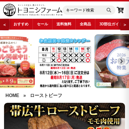
おすすめ
セール
送料無料
全商品
3D部位ガイド
＜
＞
…
HOME
»
ローストビーフ