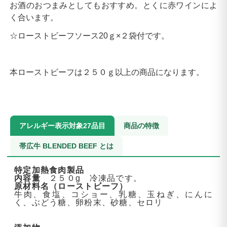
お酒のおつまみとしてもおすすめ。とくに赤ワインによ
く合います。
☆ローストビーフソース20ｇ×２袋付です。
本ローストビーフは２５０ｇ以上の商品になります。
アレルギー表示対象27品目
商品の特徴
帯広牛 BLENDED BEEF とは
特定加熱食肉製品
内容量
２５０g 冷凍品です。
原材料名（ローストビーフ）
牛肉、食塩、コショー、乳糖、玉ねぎ、にんに
く、ぶどう糖、卵粉末、砂糖、セロリ