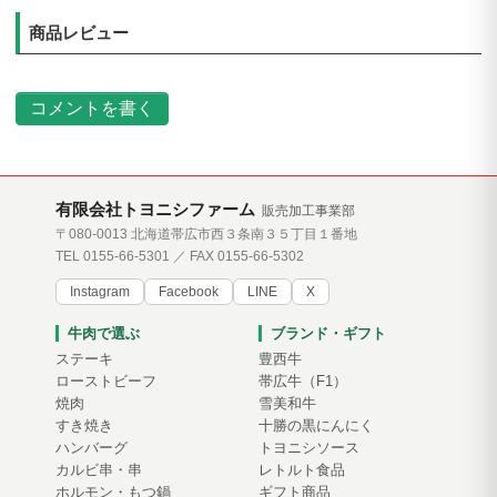
商品レビュー
コメントを書く
有限会社トヨニシファーム
販売加工事業部
〒080-0013 北海道帯広市西３条南３５丁目１番地
TEL 0155-66-5301 ／ FAX 0155-66-5302
Instagram
Facebook
LINE
X
牛肉で選ぶ
ブランド・ギフト
ステーキ
豊西牛
ローストビーフ
帯広牛（F1）
焼肉
雪美和牛
すき焼き
十勝の黒にんにく
ハンバーグ
トヨニシソース
カルビ串・串
レトルト食品
ホルモン・もつ鍋
ギフト商品