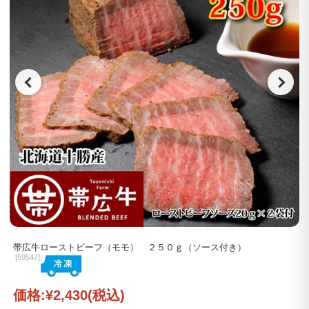
帯広牛ローストビーフ（モモ） ２５０ｇ（ソース付き）
[
59547]
価格:
¥2,430
(税込)