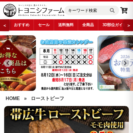
おすすめ
セール
送料無料
全商品
3D部位ガイド
＜
＞
…
HOME
»
ローストビーフ