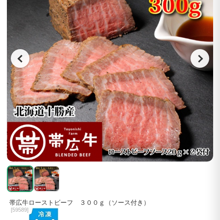
帯広牛ローストビーフ ３００ｇ（ソース付き）
[
59589]