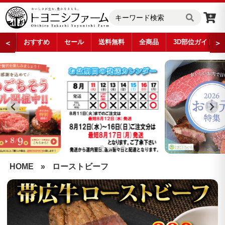
おすすめ
セール
送料無料
全商品
3D部位ガイド
＜
＞
…
HOME
»
ローストビーフ