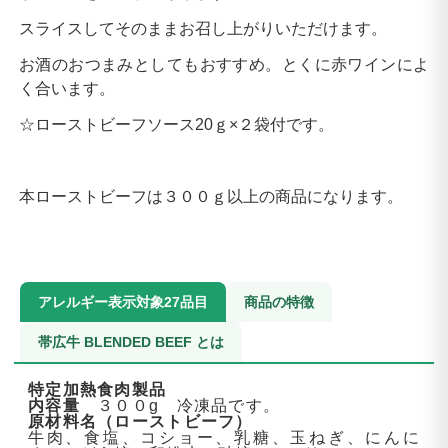
スライスしてそのままお召し上がりいただけます。
お酒のおつまみとしてもおすすめ。とくに赤ワインによ
く合います。
☆ローストビーフソース20ｇ×２袋付です。
本ローストビーフは３００ｇ以上の商品になります。
アレルギー表示対象27品目
商品の特徴
帯広牛 BLENDED BEEF とは
特定加熱食肉製品
内容量
３００g 冷凍品です。
原材料名（ローストビーフ）
牛肉、食塩、コショー、乳糖、玉ねぎ、にんに