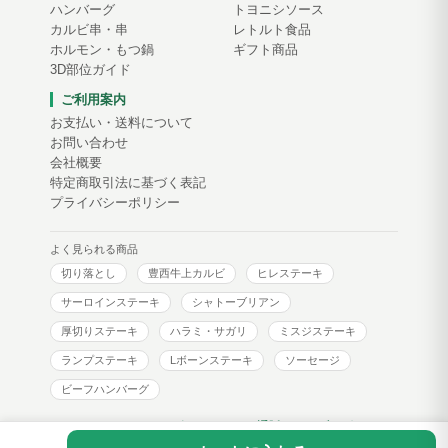
ハンバーグ
トヨニシソース
カルビ串・串
レトルト食品
ホルモン・もつ鍋
ギフト商品
3D部位ガイド
ご利用案内
お支払い・送料について
お問い合わせ
会社概要
特定商取引法に基づく表記
プライバシーポリシー
よく見られる商品
切り落とし
豊西牛上カルビ
ヒレステーキ
サーロインステーキ
シャトーブリアン
厚切りステーキ
ハラミ・サガリ
ミスジステーキ
ランプステーキ
Lボーンステーキ
ソーセージ
ビーフハンバーグ
トヨニシファーム コーポレートサイト
通販サイトブログ