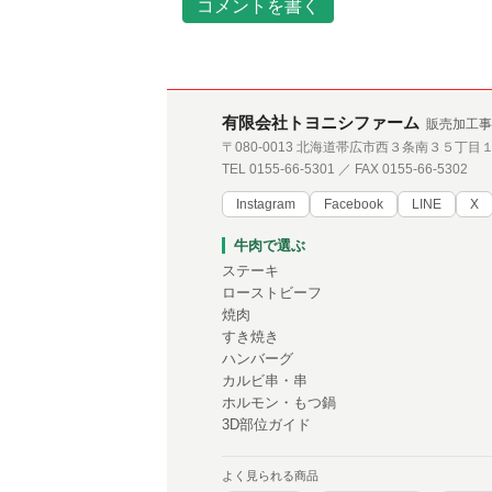
コメントを書く
有限会社トヨニシファーム
販売加工事
〒080-0013 北海道帯広市西３条南３５丁目
TEL 0155-66-5301 ／ FAX 0155-66-5302
Instagram
Facebook
LINE
X
牛肉で選ぶ
ステーキ
ローストビーフ
焼肉
すき焼き
ハンバーグ
カルビ串・串
ホルモン・もつ鍋
3D部位ガイド
よく見られる商品