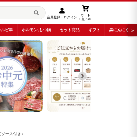
カート
会員登録・ログイン
0点 / ¥0
カルビ串
ホルモン,もつ鍋
セット商品
ギフト
黒にんにく
＞
（ソース付き）