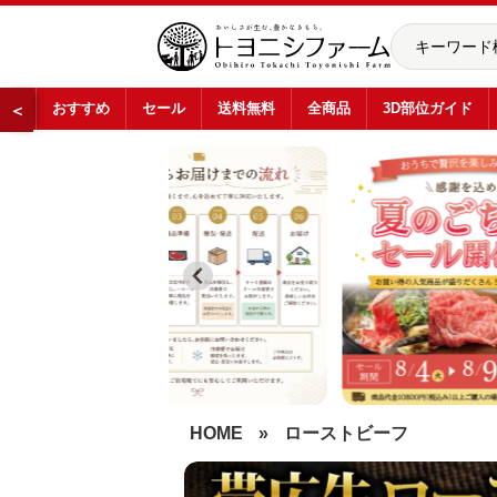
おすすめ
セール
送料無料
全商品
3D部位ガイド
＜
…
HOME
»
ローストビーフ