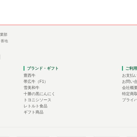
業部
１番地
ブランド・ギフト
ご利
豊西牛
お支払
帯広牛（F1）
お問い
雪美和牛
会社概
十勝の黒にんにく
特定商
トヨニシソース
プライ
レトルト食品
ギフト商品