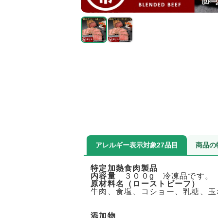
アレルギー表示対象27品目
商品の
特定加熱食肉製品
内容量
３００g 冷凍品です。
原材料名（ローストビーフ）
牛肉、食塩、コショー、乳糖、玉
添加物