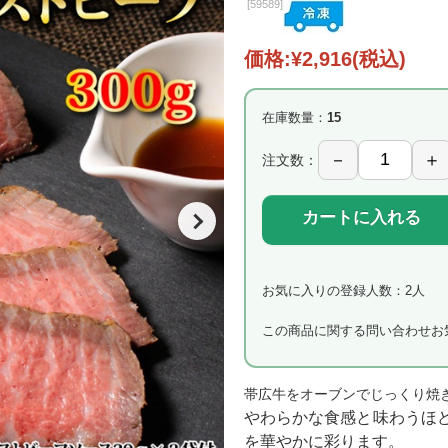
[
59589]
価格:
¥2,916
(税込)
在庫数量：
15
注文数：
カートに入れる
お気に入りの登録人数：2人
この商品に関する問い合わせ
お
帯広牛をオーブンでじっくり焼
やわらかな食感と味わうほ
を華やかに彩ります。