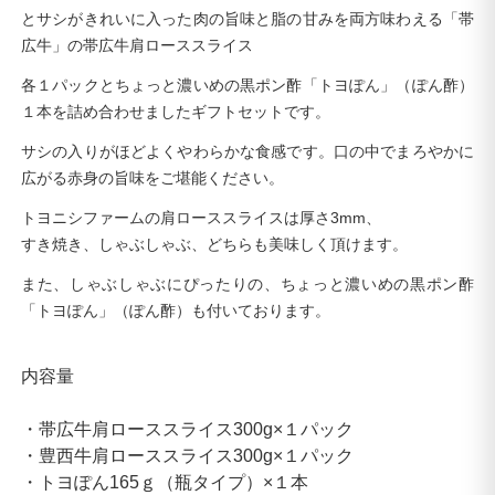
と
サシがきれいに入った肉の旨味と脂の甘みを両方味わえる「帯
広牛」
の
帯広牛
肩ローススライス
各１パックとちょっと濃いめの黒ポン酢「トヨぽん」（ぽん酢）
１本を詰め合わせましたギフトセットです。
サシの入りがほどよくやわらかな食感です。口の中でまろやかに
広がる赤身の旨味をご堪能ください。
トヨニシファームの肩ローススライスは厚さ3mm、
すき焼き、しゃぶしゃぶ、どちらも美味しく頂けます。
また、しゃぶしゃぶにぴったりの、ちょっと濃いめの黒ポン酢
「トヨぽん」（ぽん酢）も付いております。
内容量
・帯広牛肩ローススライス300g×１パック
・豊西牛肩ローススライス300g×１パック
・トヨぽん165ｇ（瓶タイプ）×１本