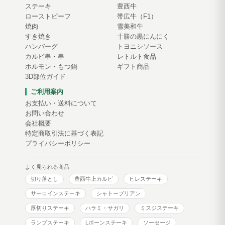
ステーキ
豊西牛
ローストビーフ
帯広牛（F1）
焼肉
雪美和牛
すき焼き
十勝の黒にんにく
ハンバーグ
トヨニシソース
カルビ串・串
レトルト食品
ホルモン・もつ鍋
ギフト商品
3D部位ガイド
ご利用案内
お支払い・送料について
お問い合わせ
会社概要
特定商取引法に基づく表記
プライバシーポリシー
よく見られる商品
切り落とし
豊西牛上カルビ
ヒレステーキ
サーロインステーキ
シャトーブリアン
厚切りステーキ
ハラミ・サガリ
ミスジステーキ
ランプステーキ
Lボーンステーキ
ソーセージ