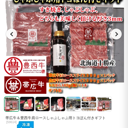
帯広牛＆豊西牛肩ロースしゃぶしゃぶ用トヨぽん付きギフト
[
59614]