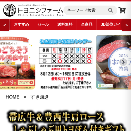
おすすめ
セール
送料無料
全商品
3D部位ガイド
＜
＞
…
HOME
»
すき焼き