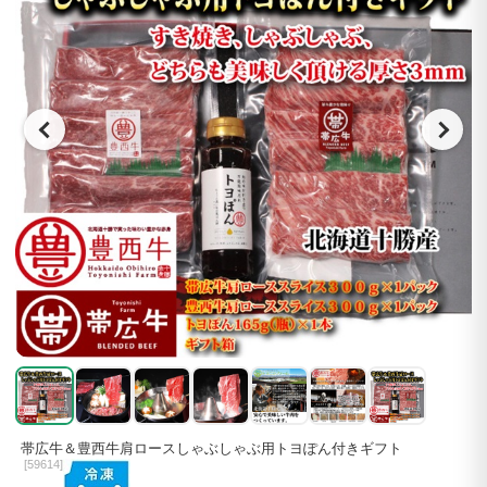
帯広牛＆豊西牛肩ロースしゃぶしゃぶ用トヨぽん付きギフト
[
59614]