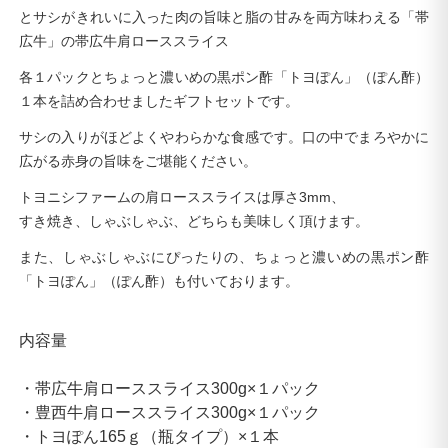
と
サシがきれいに入った肉の旨味と脂の甘みを両方味わえる「帯
広牛」
の
帯広牛
肩ローススライス
各１パックとちょっと濃いめの黒ポン酢「トヨぽん」（ぽん酢）
１本を詰め合わせましたギフトセットです。
サシの入りがほどよくやわらかな食感です。口の中でまろやかに
広がる赤身の旨味をご堪能ください。
トヨニシファームの肩ローススライスは厚さ3mm、
すき焼き、しゃぶしゃぶ、どちらも美味しく頂けます。
また、しゃぶしゃぶにぴったりの、ちょっと濃いめの黒ポン酢
「トヨぽん」（ぽん酢）も付いております。
内容量
・帯広牛肩ローススライス300g×１パック
・豊西牛肩ローススライス300g×１パック
・トヨぽん165ｇ（瓶タイプ）×１本