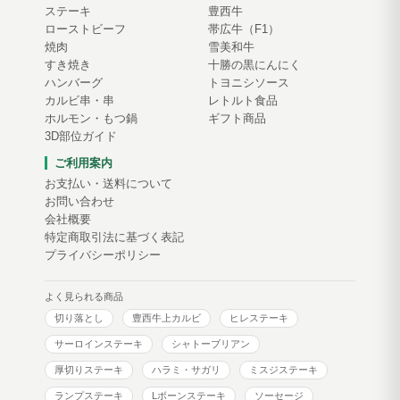
ステーキ
豊西牛
ローストビーフ
帯広牛（F1）
焼肉
雪美和牛
すき焼き
十勝の黒にんにく
ハンバーグ
トヨニシソース
カルビ串・串
レトルト食品
ホルモン・もつ鍋
ギフト商品
3D部位ガイド
ご利用案内
お支払い・送料について
お問い合わせ
会社概要
特定商取引法に基づく表記
プライバシーポリシー
よく見られる商品
切り落とし
豊西牛上カルビ
ヒレステーキ
サーロインステーキ
シャトーブリアン
厚切りステーキ
ハラミ・サガリ
ミスジステーキ
ランプステーキ
Lボーンステーキ
ソーセージ