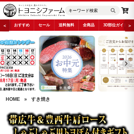
おすすめ
セール
送料無料
全商品
3D部位ガイド
＜
＞
…
HOME
»
すき焼き