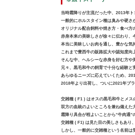
当時霜降りが主流だった中、2013年
一般的にホルスタイン種は臭みや硬さ
オリジナル配合飼料や焼き方・食べ方
赤身本来の美昧しさが徐々に伝わり、
本当に美昧しいお肉を通し、豊かな気
これまで豊西牛の販路拡大や認知度向
そんな中、ヘルシーな赤身を好む方や
元々、黒毛和牛の飼育で十分な経験と
あらゆるニーズに応えていくため、2016
2018年より出荷し、ついに2021年
交雑種 ( F1 ) はオスの黒毛和牛と
双方の血統のよいところを兼ね備えた
霜降り具合が程よいことから“牛肉通“
交雑種 ( F1) は見た目の美しさも
しかし、一般的に交雑種という名前は