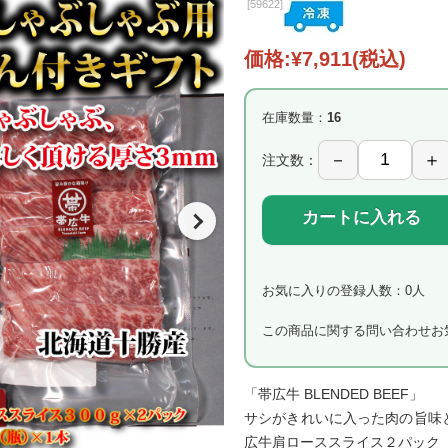
[
59622]
価格:
¥7,911
(税込)
在庫数量：
16
注文数：
カートに入れる
お気に入りの登録人数：0人
この商品に関する問い合わせ
お
「帯広牛 BLENDED BEEF」
サシがきれいに入った肉の旨味
広牛
肩ローススライス２パック