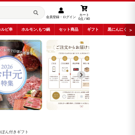
カート
会員登録・ログイン
0点 / ¥0
カルビ串
ホルモン,もつ鍋
セット商品
ギフト
黒にんにく
＞
ヨぽん付きギフト