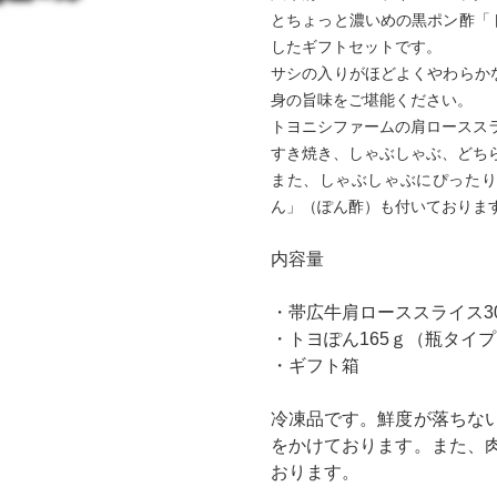
とちょっと濃いめの黒ポン酢「
したギフトセットです。
サシの入りがほどよくやわらか
身の旨味をご堪能ください。
トヨニシファームの肩ローススラ
すき焼き、しゃぶしゃぶ、どち
また、しゃぶしゃぶにぴったり
ん」（ぽん酢）も付いておりま
内容量
・帯広牛肩ローススライス30
・トヨぽん165ｇ（瓶タイプ
・ギフト箱
冷凍品です。鮮度が落ちな
をかけております。また、
おります。