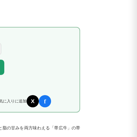
f
X
気に入りに追加
と脂の甘みを両方味わえる「帯広牛」
の
帯