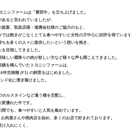
トヨニシファームは「豊西牛」を立ち上げました。
があると言われていましたが、
の提案、取扱店様・連携会社様のご協力のもと、
今では飽きがこなくとても食べやすいと女性の方中心に好評を得ていま
持ちを多くの人々に提供したいという想いを抱き、
上を目指してきました。
美味しい霜降りの肉が欲しい方など様々な声も聞こえてきました。
実績を積んでいたトヨニシファームは、
年交雑種 (F1) の飼育をはじめました。
ブランド化に漕ぎ着けました。
メスのホルスタインなど違う種を交配し、
大変優れた牛です。
の間でも、食べやすいと人気を集めています。
あり、お肉屋さんや焼肉店を始め、多くのお店で好まれております。
受け入れにくく、