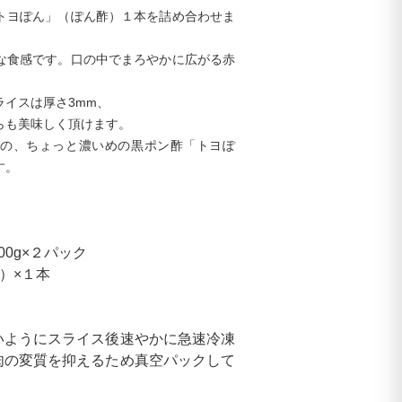
トヨぽん」（ぽん酢）１本を詰め合わせま
な食感です。口の中でまろやかに広がる赤
イスは厚さ3mm、
らも美味しく頂けます。
の、ちょっと濃いめの黒ポン酢「トヨぽ
す。
0g×２パック
）×１本
いようにスライス後速やかに急速冷凍
肉の変質を抑えるため真空パックして