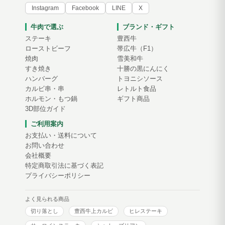
Instagram
Facebook
LINE
X
牛肉で選ぶ
ブランド・ギフト
ステーキ
豊西牛
ローストビーフ
帯広牛（F1）
焼肉
雪美和牛
すき焼き
十勝の黒にんにく
ハンバーグ
トヨニシソース
カルビ串・串
レトルト食品
ホルモン・もつ鍋
ギフト商品
3D部位ガイド
ご利用案内
お支払い・送料について
お問い合わせ
会社概要
特定商取引法に基づく表記
プライバシーポリシー
よく見られる商品
切り落とし
豊西牛上カルビ
ヒレステーキ