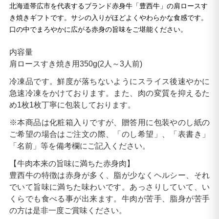
北海道帯広市を代表するブランド赤身牛「豊西牛」の肩ロースす
き焼きギフトです。サシの入りがほどよくやわらかな食感です。
口の中でまろやかに広がる赤身の旨味をご堪能ください。
内容量
肩ロースすき焼き用350g(2人～3人前)
冷凍品です。鮮度が落ちないようにスライス後速やかに
急速冷凍をかけております。また、肉の変質を抑えるた
め1枚1枚丁寧に包装しております。
※本商品は化粧箱入りですが、贈答用に包装やのし紙の
ご希望の場合はご注文の際、「のし希望」、「表書き」
「名前」等を備考欄にご記入ください。
【牛肉本来の旨味に満ちた赤身肉】
豊西牛の特徴は赤身が多く、脂が少なくヘルシー、それ
でいて旨味に満ちた味わいです。あっさりしていて、い
くらでも食べる事が出来ます。牛肉が苦手、脂身が苦手
の方は是非一度ご賞味ください。