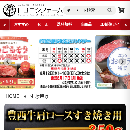
おすすめ
セール
送料無料
全商品
3D部位ガイド
＜
＞
…
HOME
»
すき焼き