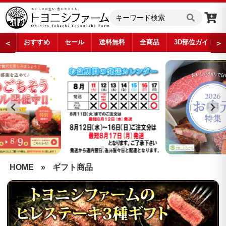
おすすめ
セール
送料無料
全商品
3D部位ガイド
＜
＞
…
HOME
»
ギフト商品