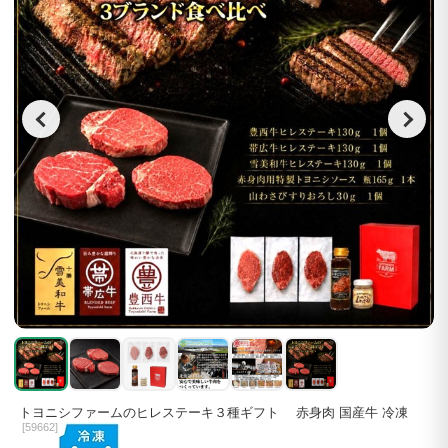
トヨニシファームのヒレステーキ３種ギフト 赤身肉 国産牛 冷凍
[
59662]