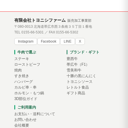
有限会社トヨニシファーム
販売加工事業部
〒080-0013 北海道帯広市西３条南３５丁目１番地
TEL 0155-66-5301 ／ FAX 0155-66-5302
Instagram
Facebook
LINE
X
牛肉で選ぶ
ブランド・ギフト
ステーキ
豊西牛
ローストビーフ
帯広牛（F1）
焼肉
雪美和牛
すき焼き
十勝の黒にんにく
ハンバーグ
トヨニシソース
カルビ串・串
レトルト食品
ホルモン・もつ鍋
ギフト商品
3D部位ガイド
ご利用案内
お支払い・送料について
お問い合わせ
会社概要