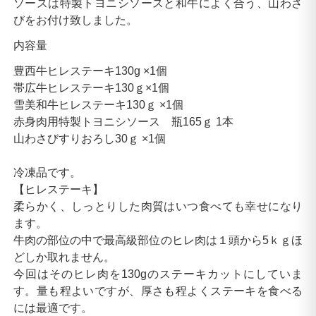
ソースは特製トヨニシソースと和牛によく合う、山わさ
びをお付け致しました。
内容量
豊西牛ヒレステーキ130g
 ×
1個
帯広牛ヒレステーキ130ｇ
×
1個
雪美和牛ヒレステーキ130ｇ
×
1個
赤身肉用特製トヨニシソース 瓶165ｇ
1本
山わさびすりおろし30ｇ
×
1個
冷凍品です。
【ヒレステーキ】
柔らかく、しっとりした肉質はいつ食べても幸せになり
ます。
牛肉の部位の中で最高級部位のヒレ肉は１頭から5ｋｇほ
どしか取れません。
今回はそのヒレ肉を130gのステーキカットにしていま
す。量も程よいですが、厚さも程よくステーキを食べる
には最適です。