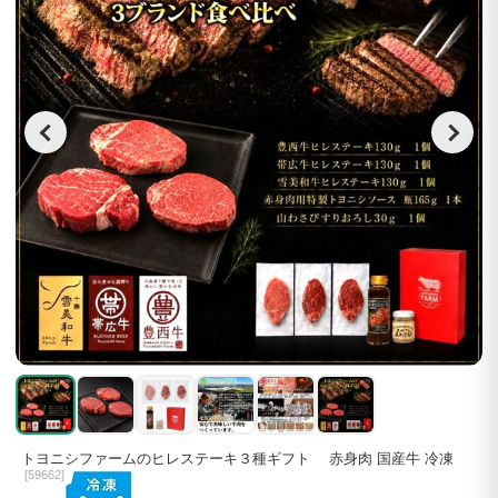
トヨニシファームのヒレステーキ３種ギフト 赤身肉 国産牛 冷凍
[
59662]