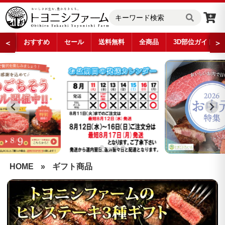
おすすめ
セール
送料無料
全商品
3D部位ガイド
＜
＞
…
HOME
»
ギフト商品