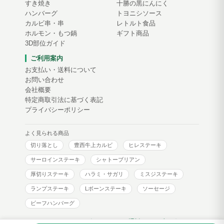
すき焼き
十勝の黒にんにく
ハンバーグ
トヨニシソース
カルビ串・串
レトルト食品
ホルモン・もつ鍋
ギフト商品
3D部位ガイド
ご利用案内
お支払い・送料について
お問い合わせ
会社概要
特定商取引法に基づく表記
プライバシーポリシー
よく見られる商品
切り落とし
豊西牛上カルビ
ヒレステーキ
サーロインステーキ
シャトーブリアン
厚切りステーキ
ハラミ・サガリ
ミスジステーキ
ランプステーキ
Lボーンステーキ
ソーセージ
ビーフハンバーグ
トヨニシファーム コーポレートサイト
通販サイトブログ