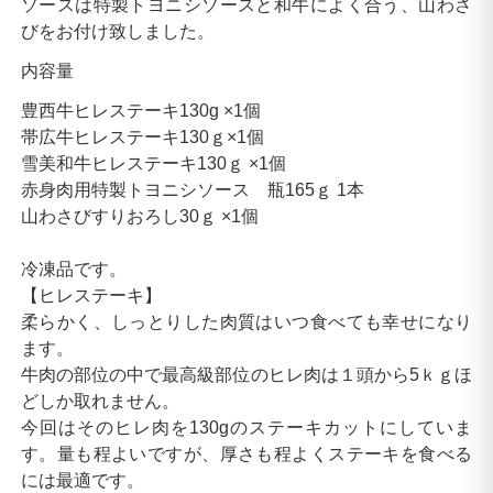
ソースは特製トヨニシソースと和牛によく合う、山わさ
びをお付け致しました。
内容量
豊西牛ヒレステーキ130g
 ×
1個
帯広牛ヒレステーキ130ｇ
×
1個
雪美和牛ヒレステーキ130ｇ
×
1個
赤身肉用特製トヨニシソース 瓶165ｇ
1本
山わさびすりおろし30ｇ
×
1個
冷凍品です。
【ヒレステーキ】
柔らかく、しっとりした肉質はいつ食べても幸せになり
ます。
牛肉の部位の中で最高級部位のヒレ肉は１頭から5ｋｇほ
どしか取れません。
今回はそのヒレ肉を130gのステーキカットにしていま
す。量も程よいですが、厚さも程よくステーキを食べる
には最適です。