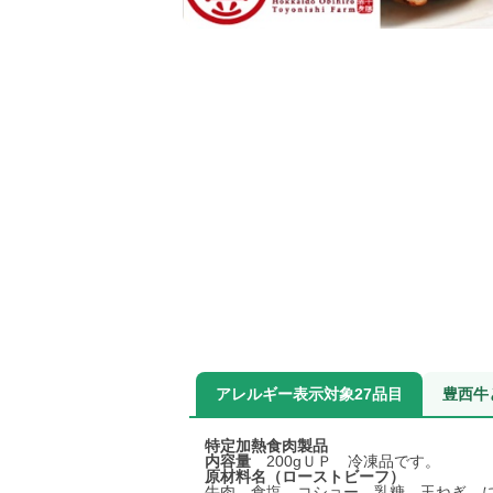
アレルギー表示対象27品目
豊西牛
特定加熱食肉製品
内容量
200gＵＰ 冷凍品です。
原材料名（ローストビーフ）
牛肉、食塩、コショー、乳糖、玉ねぎ、