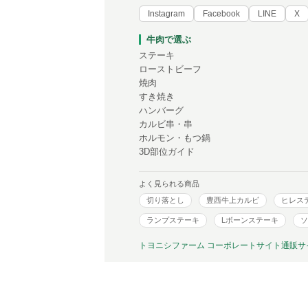
Instagram
Facebook
LINE
X
牛肉で選ぶ
ステーキ
ローストビーフ
焼肉
すき焼き
ハンバーグ
カルビ串・串
ホルモン・もつ鍋
3D部位ガイド
よく見られる商品
切り落とし
豊西牛上カルビ
ヒレス
ランプステーキ
Lボーンステーキ
ソ
トヨニシファーム コーポレートサイト
通販サ