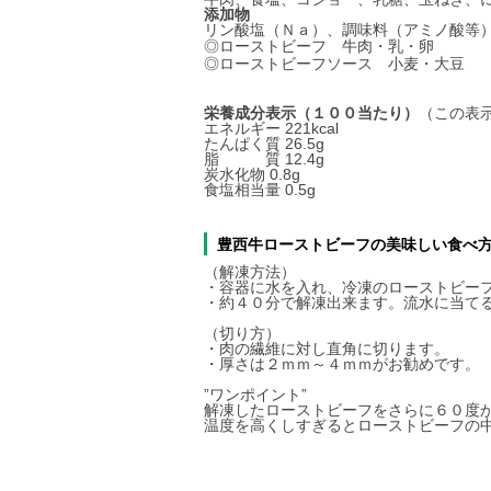
添加物
リン酸塩（Ｎａ）、調味料（アミノ酸等
◎ローストビーフ 牛肉・乳・卵
◎ローストビーフソース 小麦・大豆
栄養成分表示（１００当たり）
（この表
エネルギー 221kcal
たんぱく質 26.5g
脂 質 12.4g
炭水化物 0.8g
食塩相当量 0.5g
豊西牛ローストビーフの美味しい食べ
（解凍方法）
・容器に水を入れ、冷凍のローストビー
・約４０分で解凍出来ます。流水に当て
（切り方）
・肉の繊維に対し直角に切ります。
・厚さは２ｍｍ～４ｍｍがお勧めです。
”ワンポイント”
解凍したローストビーフをさらに６０度
温度を高くしすぎるとローストビーフの