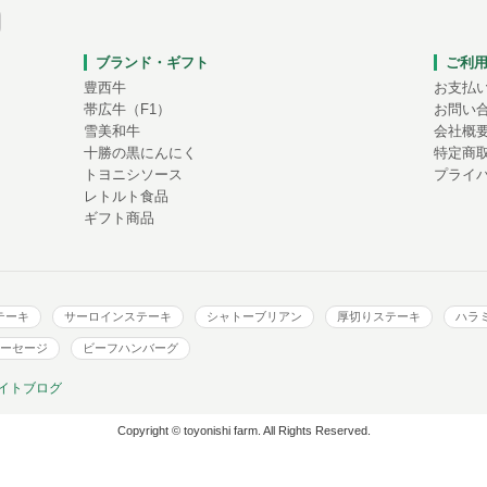
ブランド・ギフト
ご利
豊西牛
お支払
帯広牛（F1）
お問い
雪美和牛
会社概
十勝の黒にんにく
特定商
トヨニシソース
プライ
レトルト食品
ギフト商品
テーキ
サーロインステーキ
シャトーブリアン
厚切りステーキ
ハラ
ーセージ
ビーフハンバーグ
イトブログ
Copyright © toyonishi farm. All Rights Reserved.