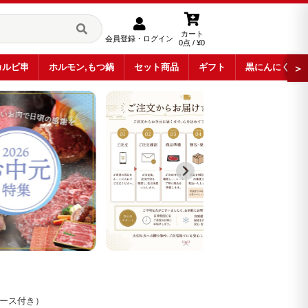
カート
会員登録・ログイン
0点 / ¥0
カルビ串
ホルモン,もつ鍋
セット商品
ギフト
黒にんにく
＞
ソース付き）