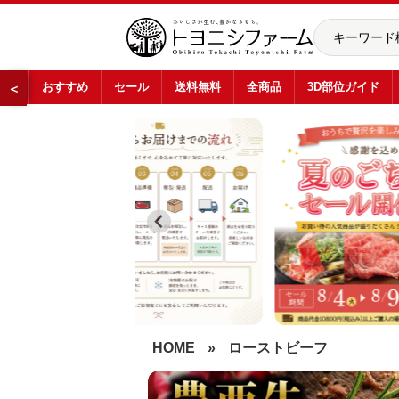
おすすめ
セール
送料無料
全商品
3D部位ガイド
＜
…
HOME
»
ローストビーフ