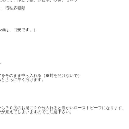
）、増粘多糖類
示値は、目安です。）
方
フをそのまま中へ入れる（※封を開けないで）
るとさらに早く溶けます。
から７０度のお湯に２０分入れると温かいローストビーフになります。
中が煮えてしまいますのでご注意下さい。