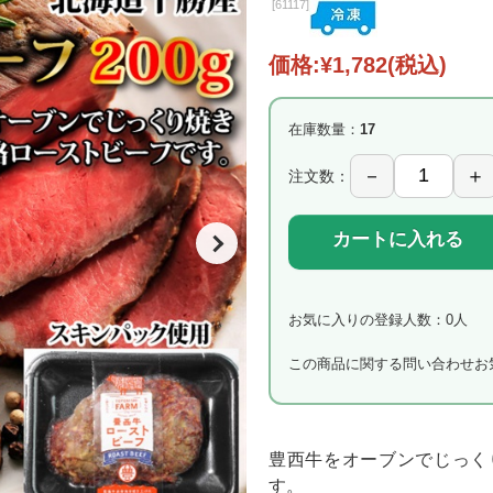
[
61117]
価格:
¥1,782
(税込)
在庫数量：
17
注文数：
カートに入れる
お気に入りの登録人数：0人
この商品に関する問い合わせ
お
豊西牛をオーブンでじっく
す。